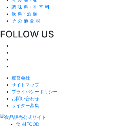
調 味 料・香 辛 料
飲 料・酒 類
そ の 他 食 材
FOLLOW US
運営会社
サイトマップ
プライバシーポリシー
お問い合わせ
ライター募集
食 材
FOOD