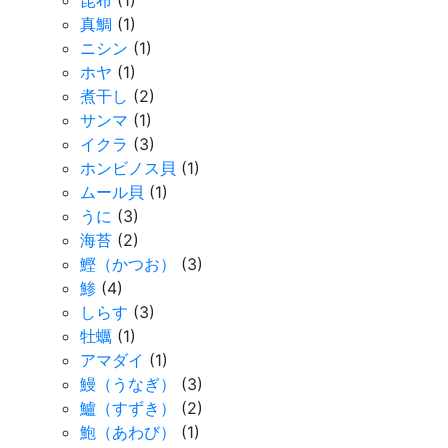
昆布
(1)
真鯛
(1)
ニシン
(1)
ホヤ
(1)
煮干し
(2)
サンマ
(1)
イクラ
(3)
ホンビノス貝
(1)
ムール貝
(1)
うに
(3)
海苔
(2)
鰹（かつお）
(3)
鯵
(4)
しらす
(3)
牡蠣
(1)
アマダイ
(1)
鰻（うなぎ）
(3)
鱸（すずき）
(2)
鮑（あわび）
(1)