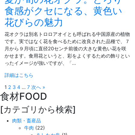
食感がクセになる、黄色い
花びらの魅力
花オクラは別名トロロアオイとも呼ばれる中国原産の植物
です。実ではなく花を食べるために改良された品種で、７
月から９月頃に直径20センチ前後の大きな黄色い花を咲
かせます。食用花というと、彩をよくするための飾りとい
ったイメージが強いですが、「…
詳細はこちら
1
2
3
4
…
7
次へ »
食材
FOOD
[カテゴリから検索]
肉類・畜産品
牛肉
(22)