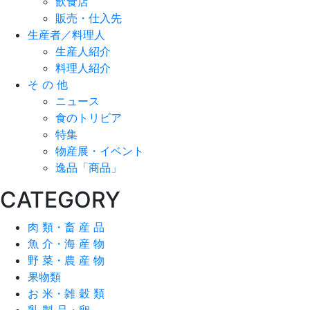
飲食店
販売・仕入先
生産者／料理人
生産人紹介
料理人紹介
そ の 他
ニュース
食のトリビア
特集
物産展・イベント
逸品「商品」
CATEGORY
肉 類・畜 産 品
魚 介・海 産 物
野 菜・農 産 物
果物類
お 米・雑 穀 類
乳 製 品・卵