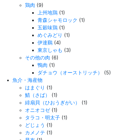
鶏肉
(9)
上州地鶏
(1)
青森シャモロック
(1)
五穀味鶏
(1)
めぐみどり
(1)
伊達鷄
(4)
東京しゃも
(3)
その他の肉
(6)
鴨肉
(1)
ダチョウ（オーストリッチ）
(5)
魚介・海産物
はまぐり
(1)
鯖（さば）
(1)
緋扇貝（ひおうぎがい）
(1)
オニオコゼ
(1)
タラコ・明太子
(1)
どじょう
(1)
カメノテ
(1)