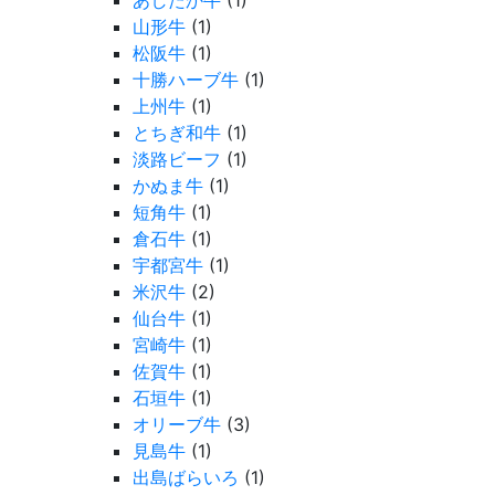
あしたか牛
(1)
山形牛
(1)
松阪牛
(1)
十勝ハーブ牛
(1)
上州牛
(1)
とちぎ和牛
(1)
淡路ビーフ
(1)
かぬま牛
(1)
短角牛
(1)
倉石牛
(1)
宇都宮牛
(1)
米沢牛
(2)
仙台牛
(1)
宮崎牛
(1)
佐賀牛
(1)
石垣牛
(1)
オリーブ牛
(3)
見島牛
(1)
出島ばらいろ
(1)