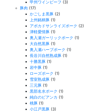
甲州ワインビーフ
(3)
豚肉
(17)
かごしま黒豚
(2)
上州銘柄豚
(1)
アボカドサンライズポーク
(2)
津軽愛情豚
(1)
奥入瀬ガーリックポーク
(1)
大自然黒豚
(1)
奥入瀬ハーブポーク
(1)
長谷川自然熟成豚
(1)
十勝黒豚
(1)
岩中豚
(1)
ローズポーク
(1)
雪室熟成豚
(1)
三元豚
(1)
黒部名水ポーク
(1)
純白のビアンカ
(1)
桃豚
(1)
小江戸黒豚
(3)