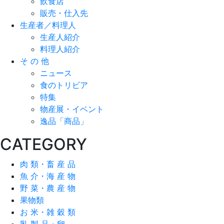
飲食店
販売・仕入先
生産者／料理人
生産人紹介
料理人紹介
そ の 他
ニュース
食のトリビア
特集
物産展・イベント
逸品「商品」
CATEGORY
肉 類・畜 産 品
魚 介・海 産 物
野 菜・農 産 物
果物類
お 米・雑 穀 類
乳 製 品・卵