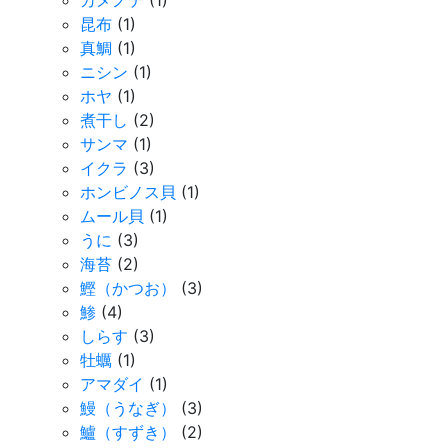
カメノテ
(1)
昆布
(1)
真鯛
(1)
ニシン
(1)
ホヤ
(1)
煮干し
(2)
サンマ
(1)
イクラ
(3)
ホンビノス貝
(1)
ムール貝
(1)
うに
(3)
海苔
(2)
鰹（かつお）
(3)
鯵
(4)
しらす
(3)
牡蠣
(1)
アマダイ
(1)
鰻（うなぎ）
(3)
鱸（すずき）
(2)