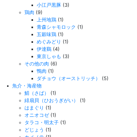
小江戸黒豚
(3)
鶏肉
(9)
上州地鶏
(1)
青森シャモロック
(1)
五穀味鶏
(1)
めぐみどり
(1)
伊達鷄
(4)
東京しゃも
(3)
その他の肉
(6)
鴨肉
(1)
ダチョウ（オーストリッチ）
(5)
魚介・海産物
鯖（さば）
(1)
緋扇貝（ひおうぎがい）
(1)
はまぐり
(1)
オニオコゼ
(1)
タラコ・明太子
(1)
どじょう
(1)