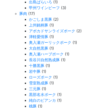
出島ばらいろ
(1)
甲州ワインビーフ
(3)
豚肉
(17)
かごしま黒豚
(2)
上州銘柄豚
(1)
アボカドサンライズポーク
(2)
津軽愛情豚
(1)
奥入瀬ガーリックポーク
(1)
大自然黒豚
(1)
奥入瀬ハーブポーク
(1)
長谷川自然熟成豚
(1)
十勝黒豚
(1)
岩中豚
(1)
ローズポーク
(1)
雪室熟成豚
(1)
三元豚
(1)
黒部名水ポーク
(1)
純白のビアンカ
(1)
桃豚
(1)