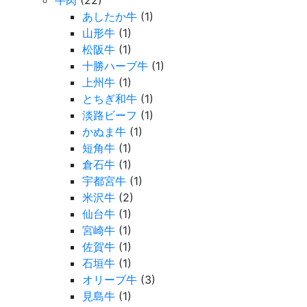
牛肉
(22)
あしたか牛
(1)
山形牛
(1)
松阪牛
(1)
十勝ハーブ牛
(1)
上州牛
(1)
とちぎ和牛
(1)
淡路ビーフ
(1)
かぬま牛
(1)
短角牛
(1)
倉石牛
(1)
宇都宮牛
(1)
米沢牛
(2)
仙台牛
(1)
宮崎牛
(1)
佐賀牛
(1)
石垣牛
(1)
オリーブ牛
(3)
見島牛
(1)