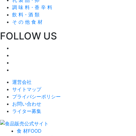
調 味 料・香 辛 料
飲 料・酒 類
そ の 他 食 材
FOLLOW US
運営会社
サイトマップ
プライバシーポリシー
お問い合わせ
ライター募集
食 材
FOOD