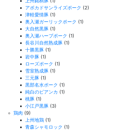
上州銘柄豚
(1)
アボカドサンライズポーク
(2)
津軽愛情豚
(1)
奥入瀬ガーリックポーク
(1)
大自然黒豚
(1)
奥入瀬ハーブポーク
(1)
長谷川自然熟成豚
(1)
十勝黒豚
(1)
岩中豚
(1)
ローズポーク
(1)
雪室熟成豚
(1)
三元豚
(1)
黒部名水ポーク
(1)
純白のビアンカ
(1)
桃豚
(1)
小江戸黒豚
(3)
鶏肉
(9)
上州地鶏
(1)
青森シャモロック
(1)