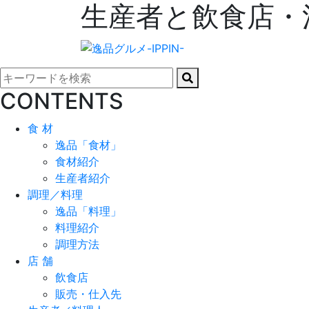
生産者と飲食店・
CONTENTS
食 材
逸品「食材」
食材紹介
生産者紹介
調理／料理
逸品「料理」
料理紹介
調理方法
店 舗
飲食店
販売・仕入先