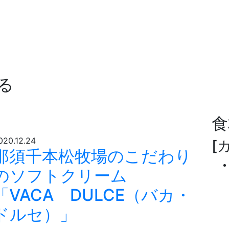
る
食
020.12.24
[
那須千本松牧場のこだわり
のソフトクリーム
「VACA DULCE（バカ・
ドルセ）」