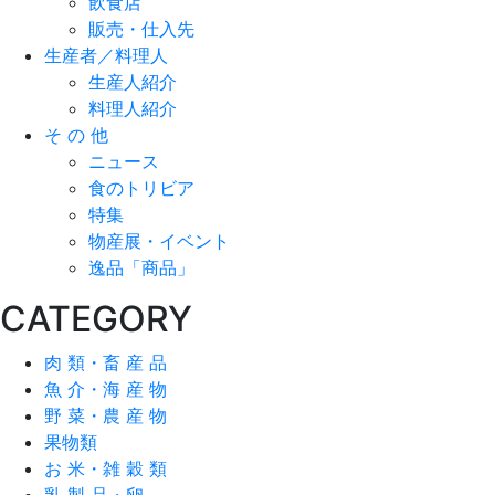
飲食店
販売・仕入先
生産者／料理人
生産人紹介
料理人紹介
そ の 他
ニュース
食のトリビア
特集
物産展・イベント
逸品「商品」
CATEGORY
肉 類・畜 産 品
魚 介・海 産 物
野 菜・農 産 物
果物類
お 米・雑 穀 類
乳 製 品・卵