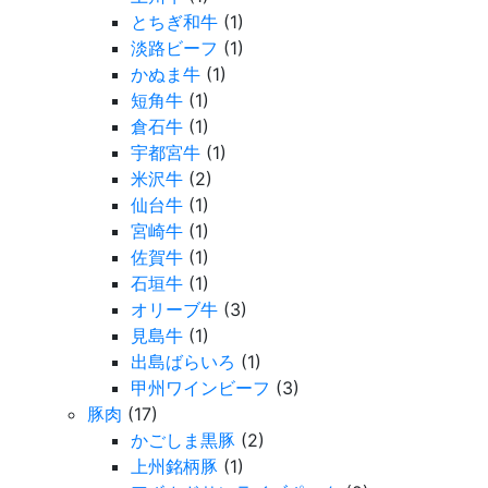
とちぎ和牛
(1)
淡路ビーフ
(1)
かぬま牛
(1)
短角牛
(1)
倉石牛
(1)
宇都宮牛
(1)
米沢牛
(2)
仙台牛
(1)
宮崎牛
(1)
佐賀牛
(1)
石垣牛
(1)
オリーブ牛
(3)
見島牛
(1)
出島ばらいろ
(1)
甲州ワインビーフ
(3)
豚肉
(17)
かごしま黒豚
(2)
上州銘柄豚
(1)