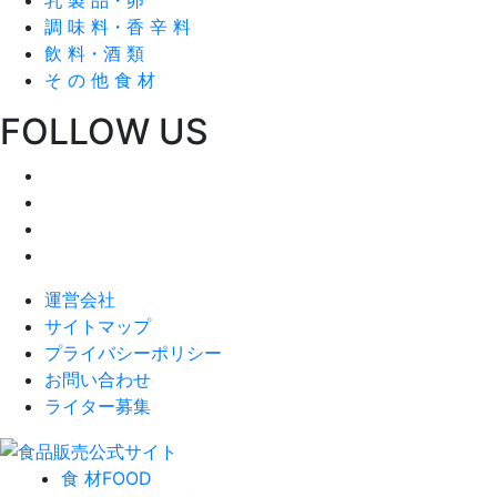
調 味 料・香 辛 料
飲 料・酒 類
そ の 他 食 材
FOLLOW US
運営会社
サイトマップ
プライバシーポリシー
お問い合わせ
ライター募集
食 材
FOOD