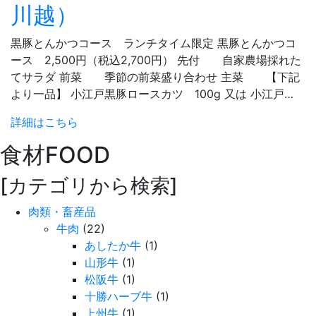
川越）
黒豚とんかつコース ランチタイム限定 黒豚とんかつコ
ース 2,500円（税込2,700円） 先付 自家農場採れた
てサラダ 前菜 季節の前菜盛り合わせ 主菜 【下記
より一品】 小江戸黒豚ロースカツ 100g 又は 小江戸…
詳細はこちら
食材
FOOD
[カテゴリから検索]
肉類・畜産品
牛肉
(22)
あしたか牛
(1)
山形牛
(1)
松阪牛
(1)
十勝ハーブ牛
(1)
上州牛
(1)