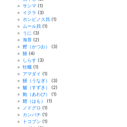
サンマ
(1)
イクラ
(3)
ホンビノス貝
(1)
ムール貝
(1)
うに
(3)
海苔
(2)
鰹（かつお）
(3)
鯵
(4)
しらす
(3)
牡蠣
(1)
アマダイ
(1)
鰻（うなぎ）
(3)
鱸（すずき）
(2)
鮑（あわび）
(1)
鱧（はも）
(1)
ノドグロ
(1)
カンパチ
(1)
トコブシ
(1)