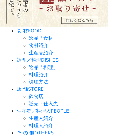
食 材
FOOD
逸品「食材」
食材紹介
生産者紹介
調理／料理
DISHES
逸品「料理」
料理紹介
調理方法
店 舗
STORE
飲食店
販売・仕入先
生産者／料理人
PEOPLE
生産人紹介
料理人紹介
そ の 他
OTHERS