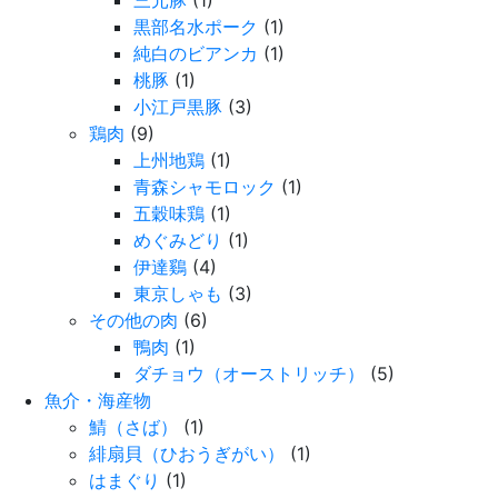
黒部名水ポーク
(1)
純白のビアンカ
(1)
桃豚
(1)
小江戸黒豚
(3)
鶏肉
(9)
上州地鶏
(1)
青森シャモロック
(1)
五穀味鶏
(1)
めぐみどり
(1)
伊達鷄
(4)
東京しゃも
(3)
その他の肉
(6)
鴨肉
(1)
ダチョウ（オーストリッチ）
(5)
魚介・海産物
鯖（さば）
(1)
緋扇貝（ひおうぎがい）
(1)
はまぐり
(1)