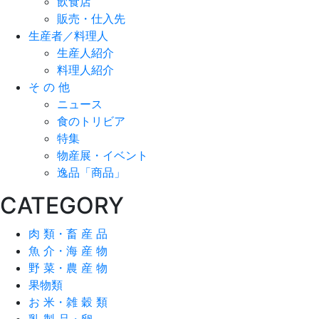
飲食店
販売・仕入先
生産者／料理人
生産人紹介
料理人紹介
そ の 他
ニュース
食のトリビア
特集
物産展・イベント
逸品「商品」
CATEGORY
肉 類・畜 産 品
魚 介・海 産 物
野 菜・農 産 物
果物類
お 米・雑 穀 類
乳 製 品・卵