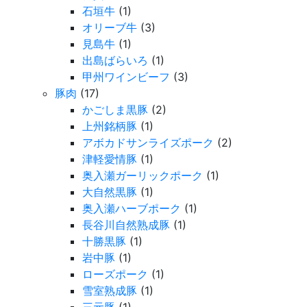
石垣牛
(1)
オリーブ牛
(3)
見島牛
(1)
出島ばらいろ
(1)
甲州ワインビーフ
(3)
豚肉
(17)
かごしま黒豚
(2)
上州銘柄豚
(1)
アボカドサンライズポーク
(2)
津軽愛情豚
(1)
奥入瀬ガーリックポーク
(1)
大自然黒豚
(1)
奥入瀬ハーブポーク
(1)
長谷川自然熟成豚
(1)
十勝黒豚
(1)
岩中豚
(1)
ローズポーク
(1)
雪室熟成豚
(1)
三元豚
(1)