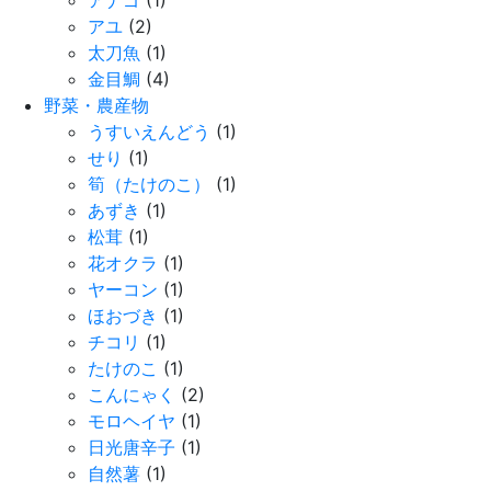
アユ
(2)
太刀魚
(1)
金目鯛
(4)
野菜・農産物
うすいえんどう
(1)
せり
(1)
筍（たけのこ）
(1)
あずき
(1)
松茸
(1)
花オクラ
(1)
ヤーコン
(1)
ほおづき
(1)
チコリ
(1)
たけのこ
(1)
こんにゃく
(2)
モロヘイヤ
(1)
日光唐辛子
(1)
自然薯
(1)