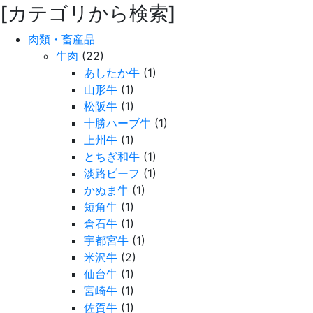
[カテゴリから検索]
肉類・畜産品
牛肉
(22)
あしたか牛
(1)
山形牛
(1)
松阪牛
(1)
十勝ハーブ牛
(1)
上州牛
(1)
とちぎ和牛
(1)
淡路ビーフ
(1)
かぬま牛
(1)
短角牛
(1)
倉石牛
(1)
宇都宮牛
(1)
米沢牛
(2)
仙台牛
(1)
宮崎牛
(1)
佐賀牛
(1)