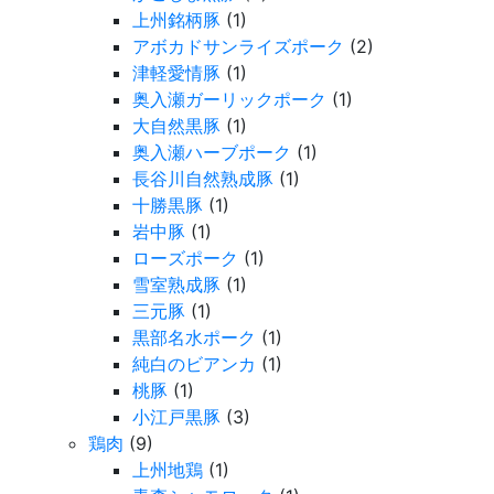
上州銘柄豚
(1)
アボカドサンライズポーク
(2)
津軽愛情豚
(1)
奥入瀬ガーリックポーク
(1)
大自然黒豚
(1)
奥入瀬ハーブポーク
(1)
長谷川自然熟成豚
(1)
十勝黒豚
(1)
岩中豚
(1)
ローズポーク
(1)
雪室熟成豚
(1)
三元豚
(1)
黒部名水ポーク
(1)
純白のビアンカ
(1)
桃豚
(1)
小江戸黒豚
(3)
鶏肉
(9)
上州地鶏
(1)