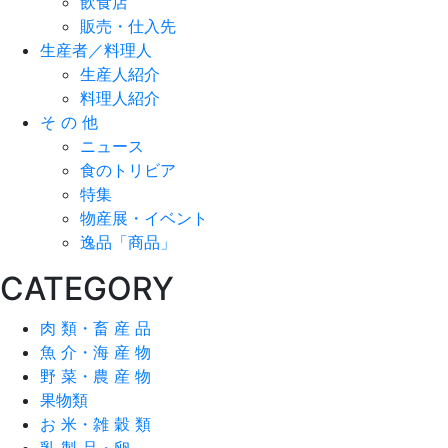
飲食店
販売・仕入先
生産者／料理人
生産人紹介
料理人紹介
そ の 他
ニュース
食のトリビア
特集
物産展・イベント
逸品「商品」
CATEGORY
肉 類・畜 産 品
魚 介・海 産 物
野 菜・農 産 物
果物類
お 米・雑 穀 類
乳 製 品・卵