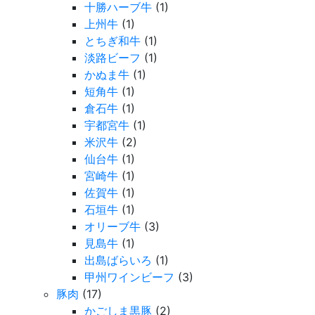
十勝ハーブ牛
(1)
上州牛
(1)
とちぎ和牛
(1)
淡路ビーフ
(1)
かぬま牛
(1)
短角牛
(1)
倉石牛
(1)
宇都宮牛
(1)
米沢牛
(2)
仙台牛
(1)
宮崎牛
(1)
佐賀牛
(1)
石垣牛
(1)
オリーブ牛
(3)
見島牛
(1)
出島ばらいろ
(1)
甲州ワインビーフ
(3)
豚肉
(17)
かごしま黒豚
(2)