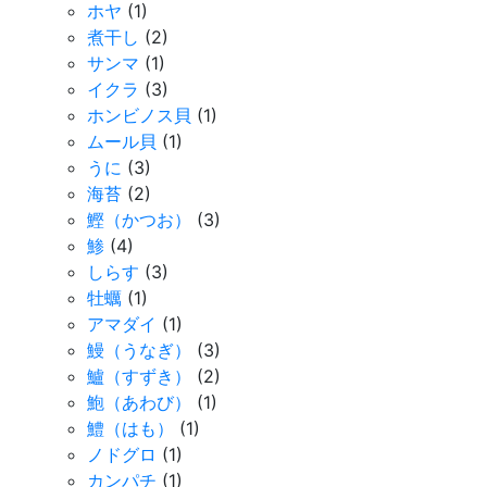
ホヤ
(1)
煮干し
(2)
サンマ
(1)
イクラ
(3)
ホンビノス貝
(1)
ムール貝
(1)
うに
(3)
海苔
(2)
鰹（かつお）
(3)
鯵
(4)
しらす
(3)
牡蠣
(1)
アマダイ
(1)
鰻（うなぎ）
(3)
鱸（すずき）
(2)
鮑（あわび）
(1)
鱧（はも）
(1)
ノドグロ
(1)
カンパチ
(1)