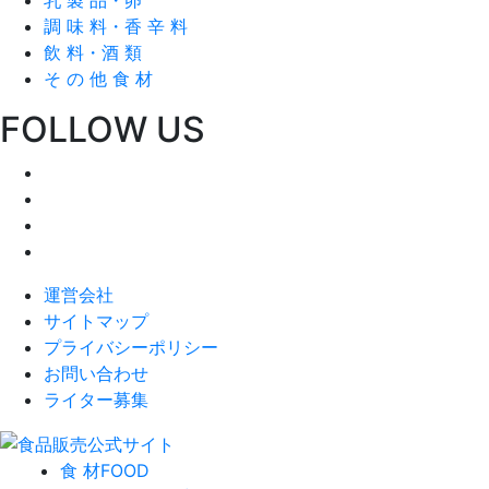
調 味 料・香 辛 料
飲 料・酒 類
そ の 他 食 材
FOLLOW US
運営会社
サイトマップ
プライバシーポリシー
お問い合わせ
ライター募集
食 材
FOOD