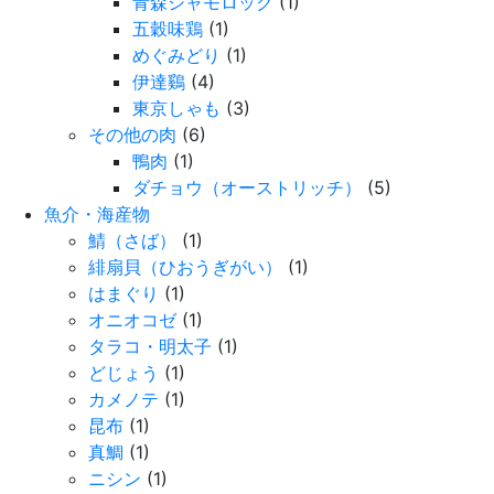
青森シャモロック
(1)
五穀味鶏
(1)
めぐみどり
(1)
伊達鷄
(4)
東京しゃも
(3)
その他の肉
(6)
鴨肉
(1)
ダチョウ（オーストリッチ）
(5)
魚介・海産物
鯖（さば）
(1)
緋扇貝（ひおうぎがい）
(1)
はまぐり
(1)
オニオコゼ
(1)
タラコ・明太子
(1)
どじょう
(1)
カメノテ
(1)
昆布
(1)
真鯛
(1)
ニシン
(1)