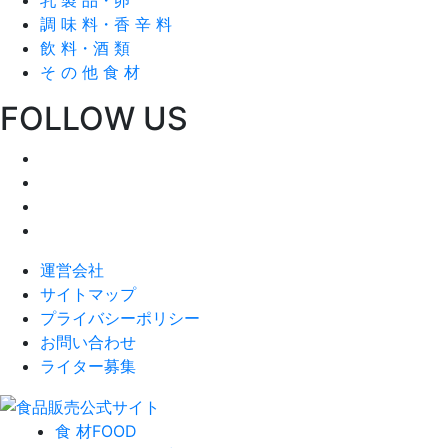
調 味 料・香 辛 料
飲 料・酒 類
そ の 他 食 材
FOLLOW US
運営会社
サイトマップ
プライバシーポリシー
お問い合わせ
ライター募集
食 材
FOOD