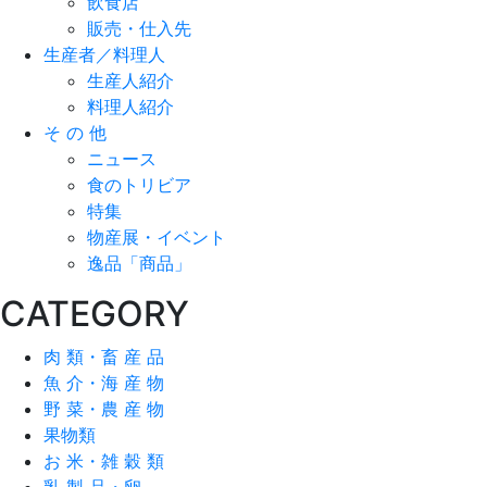
飲食店
販売・仕入先
生産者／料理人
生産人紹介
料理人紹介
そ の 他
ニュース
食のトリビア
特集
物産展・イベント
逸品「商品」
CATEGORY
肉 類・畜 産 品
魚 介・海 産 物
野 菜・農 産 物
果物類
お 米・雑 穀 類
乳 製 品・卵