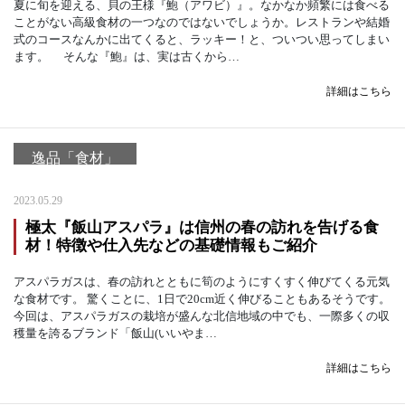
夏に旬を迎える、貝の王様『鮑（アワビ）』。なかなか頻繁には食べる
ことがない高級食材の一つなのではないでしょうか。レストランや結婚
式のコースなんかに出てくると、ラッキー！と、ついつい思ってしまい
ます。 そんな『鮑』は、実は古くから…
詳細はこちら
逸品「食材」
2023.05.29
極太『飯山アスパラ』は信州の春の訪れを告げる食
材！特徴や仕入先などの基礎情報もご紹介
アスパラガスは、春の訪れとともに筍のようにすくすく伸びてくる元気
な食材です。 驚くことに、1日で20cm近く伸びることもあるそうです。
今回は、アスパラガスの栽培が盛んな北信地域の中でも、一際多くの収
穫量を誇るブランド「飯山(いいやま…
詳細はこちら