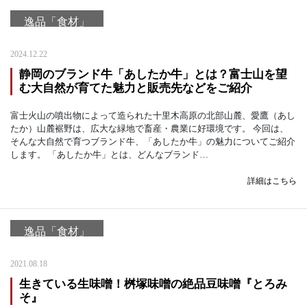
逸品「食材」
2024.12.22
静岡のブランド牛「あしたか牛」とは？富士山を望
む大自然が育てた魅力と販売先などをご紹介
富士火山の噴出物によって造られた十里木高原の北部山麓、愛鷹（あし
たか）山麓裾野は、広大な緑地で畜産・農業に好環境です。 今回は、
そんな大自然で育つブランド牛、「あしたか牛」の魅力についてご紹介
します。 「あしたか牛」とは、どんなブランド…
詳細はこちら
逸品「食材」
2021.08.18
生きている生味噌！桝塚味噌の絶品豆味噌『とろみ
そ』