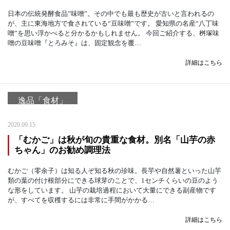
日本の伝統発酵食品”味噌”。その中でも最も歴史が古いと言われるの
が、主に東海地方で食されている“豆味噌”です。 愛知県の名産“八丁味
噌”を思い浮かべると分かるかもしれません。 今回ご紹介する、桝塚味
噌の豆味噌『とろみそ』は、固定観念を覆…
詳細はこちら
逸品「食材」
2020.09.15
「むかご」は秋が旬の貴重な食材。別名「山芋の赤
ちゃん」のお勧め調理法
むかご（零余子）は知る人ぞ知る秋の珍味。長芋や自然薯といった山芋
類の葉の付け根部分にできる球芽のことで、1センチくらいの豆のよう
な形をしています。 山芋の栽培過程において大量にできる副産物です
が、すべてを収穫するには非常に手間がかかる…
詳細はこちら