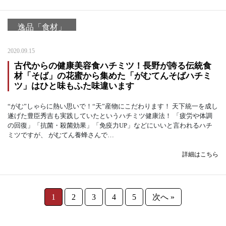
逸品「食材」
2020.09.15
古代からの健康美容食ハチミツ！長野が誇る伝統食
材「そば」の花蜜から集めた「がむてんそばハチミ
ツ」はひと味もふた味違います
“がむ”しゃらに熱い思いで！“天”産物にこだわります！ 天下統一を成し
遂げた豊臣秀吉も実践していたというハチミツ健康法！ 「疲労や体調
の回復」「抗菌・殺菌効果」「免疫力UP」などにいいと言われるハチ
ミツですが、 がむてん養蜂さんで…
詳細はこちら
1
2
3
4
5
次へ »