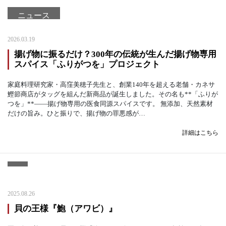
ニュース
2026.03.19
揚げ物に振るだけ？300年の伝統が生んだ揚げ物専用
スパイス「ふりがつを」プロジェクト
家庭料理研究家・高窪美穂子先生と、創業140年を超える老舗・カネサ
鰹節商店がタッグを組んだ新商品が誕生しました。その名も**「ふりが
つを」**——揚げ物専用の医食同源スパイスです。 無添加、天然素材
だけの旨み。ひと振りで、揚げ物の罪悪感が…
詳細はこちら
2025.08.26
貝の王様『鮑（アワビ）』