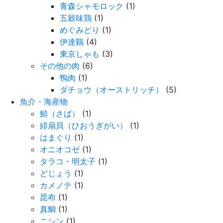
青森シャモロック
(1)
五穀味鶏
(1)
めぐみどり
(1)
伊達鷄
(4)
東京しゃも
(3)
その他の肉
(6)
鴨肉
(1)
ダチョウ（オーストリッチ）
(5)
魚介・海産物
鯖（さば）
(1)
緋扇貝（ひおうぎがい）
(1)
はまぐり
(1)
オニオコゼ
(1)
タラコ・明太子
(1)
どじょう
(1)
カメノテ
(1)
昆布
(1)
真鯛
(1)
ニシン
(1)