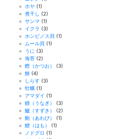
ホヤ
(1)
煮干し
(2)
サンマ
(1)
イクラ
(3)
ホンビノス貝
(1)
ムール貝
(1)
うに
(3)
海苔
(2)
鰹（かつお）
(3)
鯵
(4)
しらす
(3)
牡蠣
(1)
アマダイ
(1)
鰻（うなぎ）
(3)
鱸（すずき）
(2)
鮑（あわび）
(1)
鱧（はも）
(1)
ノドグロ
(1)