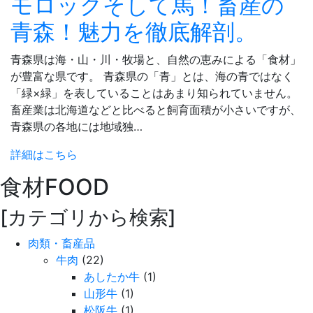
モロックそして馬！畜産の
青森！魅力を徹底解剖。
青森県は海・山・川・牧場と、自然の恵みによる「食材」
が豊富な県です。 青森県の「青」とは、海の青ではなく
「緑×緑」を表していることはあまり知られていません。
畜産業は北海道などと比べると飼育面積が小さいですが、
青森県の各地には地域独…
詳細はこちら
食材
FOOD
[カテゴリから検索]
肉類・畜産品
牛肉
(22)
あしたか牛
(1)
山形牛
(1)
松阪牛
(1)