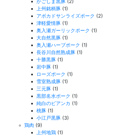
かごしま黒豚
(2)
上州銘柄豚
(1)
アボカドサンライズポーク
(2)
津軽愛情豚
(1)
奥入瀬ガーリックポーク
(1)
大自然黒豚
(1)
奥入瀬ハーブポーク
(1)
長谷川自然熟成豚
(1)
十勝黒豚
(1)
岩中豚
(1)
ローズポーク
(1)
雪室熟成豚
(1)
三元豚
(1)
黒部名水ポーク
(1)
純白のビアンカ
(1)
桃豚
(1)
小江戸黒豚
(3)
鶏肉
(9)
上州地鶏
(1)