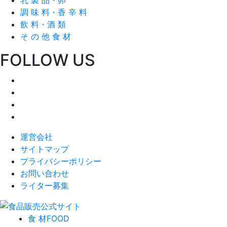
調 味 料・香 辛 料
飲 料・酒 類
そ の 他 食 材
FOLLOW US
運営会社
サイトマップ
プライバシーポリシー
お問い合わせ
ライター募集
食 材
FOOD