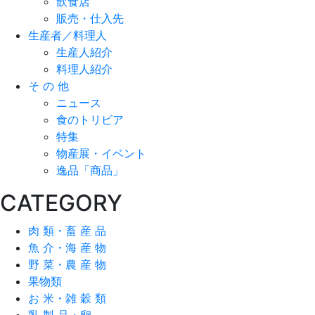
飲食店
販売・仕入先
生産者／料理人
生産人紹介
料理人紹介
そ の 他
ニュース
食のトリビア
特集
物産展・イベント
逸品「商品」
CATEGORY
肉 類・畜 産 品
魚 介・海 産 物
野 菜・農 産 物
果物類
お 米・雑 穀 類
乳 製 品・卵