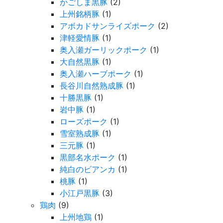
かごしま黒豚
(2)
上州銘柄豚
(1)
アボカドサンライズポーク
(2)
津軽愛情豚
(1)
奥入瀬ガーリックポーク
(1)
大自然黒豚
(1)
奥入瀬ハーブポーク
(1)
長谷川自然熟成豚
(1)
十勝黒豚
(1)
岩中豚
(1)
ローズポーク
(1)
雪室熟成豚
(1)
三元豚
(1)
黒部名水ポーク
(1)
純白のビアンカ
(1)
桃豚
(1)
小江戸黒豚
(3)
鶏肉
(9)
上州地鶏
(1)