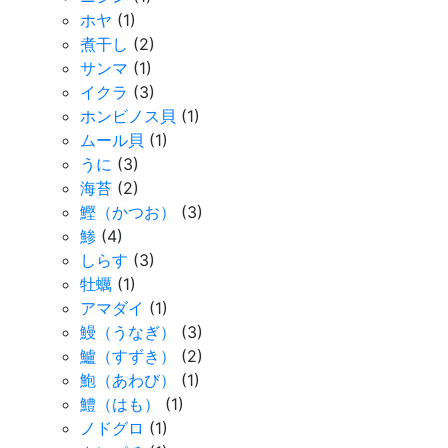
ホヤ
(1)
煮干し
(2)
サンマ
(1)
イクラ
(3)
ホンビノス貝
(1)
ムール貝
(1)
うに
(3)
海苔
(2)
鰹（かつお）
(3)
鯵
(4)
しらす
(3)
牡蠣
(1)
アマダイ
(1)
鰻（うなぎ）
(3)
鱸（すずき）
(2)
鮑（あわび）
(1)
鱧（はも）
(1)
ノドグロ
(1)