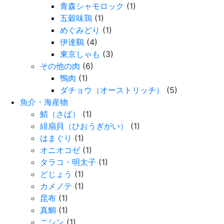
青森シャモロック
(1)
五穀味鶏
(1)
めぐみどり
(1)
伊達鷄
(4)
東京しゃも
(3)
その他の肉
(6)
鴨肉
(1)
ダチョウ（オーストリッチ）
(5)
魚介・海産物
鯖（さば）
(1)
緋扇貝（ひおうぎがい）
(1)
はまぐり
(1)
オニオコゼ
(1)
タラコ・明太子
(1)
どじょう
(1)
カメノテ
(1)
昆布
(1)
真鯛
(1)
ニシン
(1)