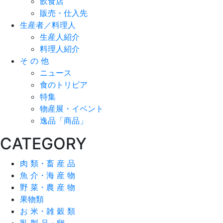
飲食店
販売・仕入先
生産者／料理人
生産人紹介
料理人紹介
そ の 他
ニュース
食のトリビア
特集
物産展・イベント
逸品「商品」
CATEGORY
肉 類・畜 産 品
魚 介・海 産 物
野 菜・農 産 物
果物類
お 米・雑 穀 類
乳 製 品・卵