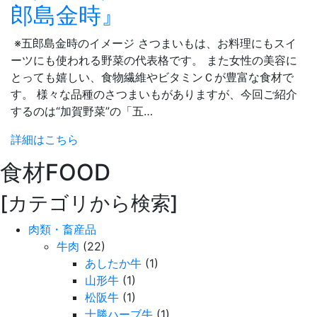
郎島金時』
※五郎島金時のイメージ さつまいもは、お料理にもスイ
ーツにも使われる野菜の代表格です。 また女性の美容に
とっても嬉しい、食物繊維やビタミンＣが豊富な食材で
す。 様々な品種のさつまいもがありますが、今回ご紹介
するのは“加賀野菜”の「五…
詳細はこちら
食材
FOOD
[カテゴリから検索]
肉類・畜産品
牛肉
(22)
あしたか牛
(1)
山形牛
(1)
松阪牛
(1)
十勝ハーブ牛
(1)