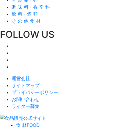
調 味 料・香 辛 料
飲 料・酒 類
そ の 他 食 材
FOLLOW US
運営会社
サイトマップ
プライバシーポリシー
お問い合わせ
ライター募集
食 材
FOOD