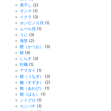
煮干し
(2)
サンマ
(1)
イクラ
(3)
ホンビノス貝
(1)
ムール貝
(1)
うに
(3)
海苔
(2)
鰹（かつお）
(3)
鯵
(4)
しらす
(3)
牡蠣
(1)
アマダイ
(1)
鰻（うなぎ）
(3)
鱸（すずき）
(2)
鮑（あわび）
(1)
鱧（はも）
(1)
ノドグロ
(1)
カンパチ
(1)