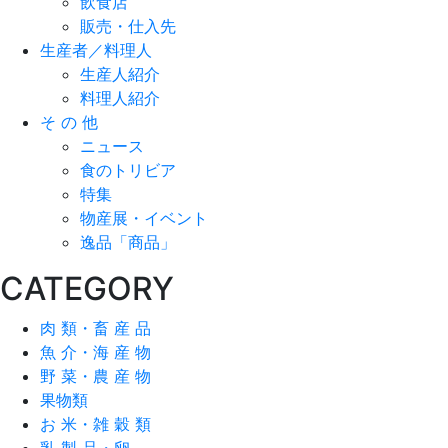
飲食店
販売・仕入先
生産者／料理人
生産人紹介
料理人紹介
そ の 他
ニュース
食のトリビア
特集
物産展・イベント
逸品「商品」
CATEGORY
肉 類・畜 産 品
魚 介・海 産 物
野 菜・農 産 物
果物類
お 米・雑 穀 類
乳 製 品・卵