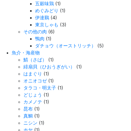
五穀味鶏
(1)
めぐみどり
(1)
伊達鷄
(4)
東京しゃも
(3)
その他の肉
(6)
鴨肉
(1)
ダチョウ（オーストリッチ）
(5)
魚介・海産物
鯖（さば）
(1)
緋扇貝（ひおうぎがい）
(1)
はまぐり
(1)
オニオコゼ
(1)
タラコ・明太子
(1)
どじょう
(1)
カメノテ
(1)
昆布
(1)
真鯛
(1)
ニシン
(1)
ホヤ
(1)