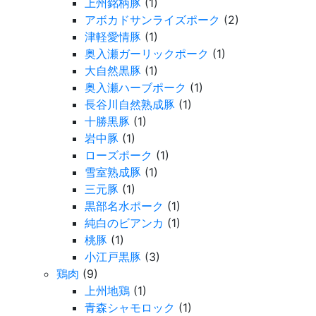
上州銘柄豚
(1)
アボカドサンライズポーク
(2)
津軽愛情豚
(1)
奥入瀬ガーリックポーク
(1)
大自然黒豚
(1)
奥入瀬ハーブポーク
(1)
長谷川自然熟成豚
(1)
十勝黒豚
(1)
岩中豚
(1)
ローズポーク
(1)
雪室熟成豚
(1)
三元豚
(1)
黒部名水ポーク
(1)
純白のビアンカ
(1)
桃豚
(1)
小江戸黒豚
(3)
鶏肉
(9)
上州地鶏
(1)
青森シャモロック
(1)