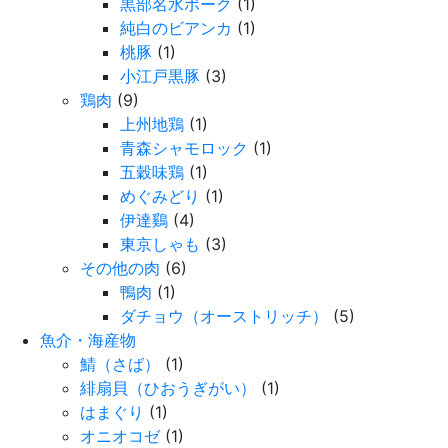
黒部名水ポーク
(1)
純白のビアンカ
(1)
桃豚
(1)
小江戸黒豚
(3)
鶏肉
(9)
上州地鶏
(1)
青森シャモロック
(1)
五穀味鶏
(1)
めぐみどり
(1)
伊達鷄
(4)
東京しゃも
(3)
その他の肉
(6)
鴨肉
(1)
ダチョウ（オーストリッチ）
(5)
魚介・海産物
鯖（さば）
(1)
緋扇貝（ひおうぎがい）
(1)
はまぐり
(1)
オニオコゼ
(1)