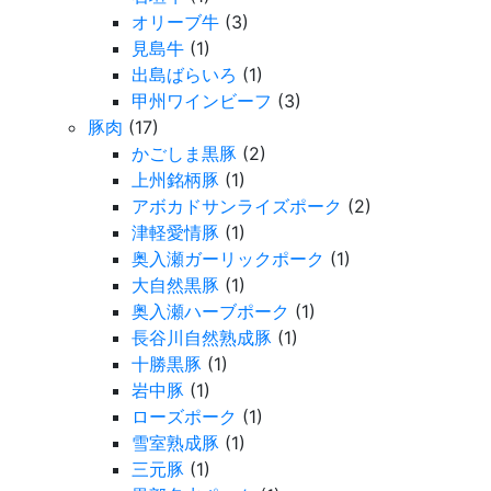
オリーブ牛
(3)
見島牛
(1)
出島ばらいろ
(1)
甲州ワインビーフ
(3)
豚肉
(17)
かごしま黒豚
(2)
上州銘柄豚
(1)
アボカドサンライズポーク
(2)
津軽愛情豚
(1)
奥入瀬ガーリックポーク
(1)
大自然黒豚
(1)
奥入瀬ハーブポーク
(1)
長谷川自然熟成豚
(1)
十勝黒豚
(1)
岩中豚
(1)
ローズポーク
(1)
雪室熟成豚
(1)
三元豚
(1)