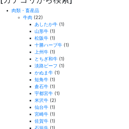
肉類・畜産品
牛肉
(22)
あしたか牛
(1)
山形牛
(1)
松阪牛
(1)
十勝ハーブ牛
(1)
上州牛
(1)
とちぎ和牛
(1)
淡路ビーフ
(1)
かぬま牛
(1)
短角牛
(1)
倉石牛
(1)
宇都宮牛
(1)
米沢牛
(2)
仙台牛
(1)
宮崎牛
(1)
佐賀牛
(1)
石垣牛
(1)