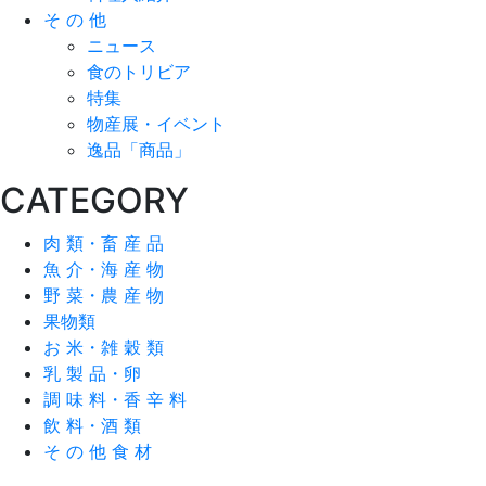
そ の 他
ニュース
食のトリビア
特集
物産展・イベント
逸品「商品」
CATEGORY
肉 類・畜 産 品
魚 介・海 産 物
野 菜・農 産 物
果物類
お 米・雑 穀 類
乳 製 品・卵
調 味 料・香 辛 料
飲 料・酒 類
そ の 他 食 材