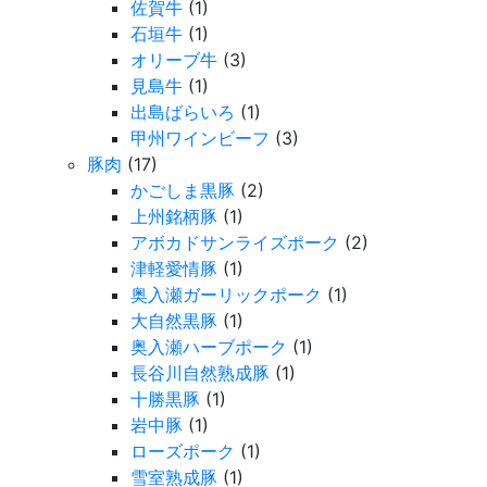
佐賀牛
(1)
石垣牛
(1)
オリーブ牛
(3)
見島牛
(1)
出島ばらいろ
(1)
甲州ワインビーフ
(3)
豚肉
(17)
かごしま黒豚
(2)
上州銘柄豚
(1)
アボカドサンライズポーク
(2)
津軽愛情豚
(1)
奥入瀬ガーリックポーク
(1)
大自然黒豚
(1)
奥入瀬ハーブポーク
(1)
長谷川自然熟成豚
(1)
十勝黒豚
(1)
岩中豚
(1)
ローズポーク
(1)
雪室熟成豚
(1)