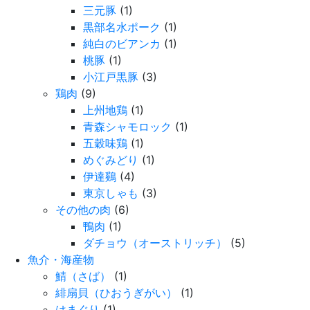
三元豚
(1)
黒部名水ポーク
(1)
純白のビアンカ
(1)
桃豚
(1)
小江戸黒豚
(3)
鶏肉
(9)
上州地鶏
(1)
青森シャモロック
(1)
五穀味鶏
(1)
めぐみどり
(1)
伊達鷄
(4)
東京しゃも
(3)
その他の肉
(6)
鴨肉
(1)
ダチョウ（オーストリッチ）
(5)
魚介・海産物
鯖（さば）
(1)
緋扇貝（ひおうぎがい）
(1)
はまぐり
(1)