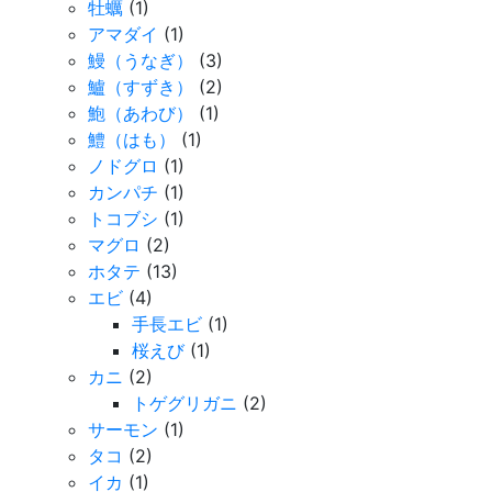
牡蠣
(1)
アマダイ
(1)
鰻（うなぎ）
(3)
鱸（すずき）
(2)
鮑（あわび）
(1)
鱧（はも）
(1)
ノドグロ
(1)
カンパチ
(1)
トコブシ
(1)
マグロ
(2)
ホタテ
(13)
エビ
(4)
手長エビ
(1)
桜えび
(1)
カニ
(2)
トゲグリガニ
(2)
サーモン
(1)
タコ
(2)
イカ
(1)