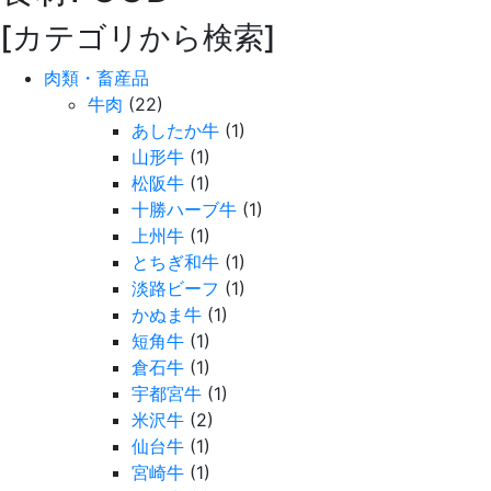
[カテゴリから検索]
肉類・畜産品
牛肉
(22)
あしたか牛
(1)
山形牛
(1)
松阪牛
(1)
十勝ハーブ牛
(1)
上州牛
(1)
とちぎ和牛
(1)
淡路ビーフ
(1)
かぬま牛
(1)
短角牛
(1)
倉石牛
(1)
宇都宮牛
(1)
米沢牛
(2)
仙台牛
(1)
宮崎牛
(1)