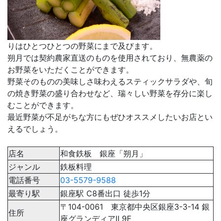
りはひとつひとつの野菜にまで及びます。
朔月では契約農家直送のものを使用されており、無農薬の
お野菜をいただくことができます。
野菜そのものの美味しさ味わえるスティックサラダや、旬
の焼き野菜の盛り合わせなど、瑞々しい野菜を存分に楽し
むことができます。
最近野菜が不足がちな方にもぜひオススメしたいお店とい
えるでしょう。
店名
和食鉄板 銀座「朔月」
ジャンル
鉄板料理
電話番号
03-5579-9588
最寄り駅
銀座駅 C8番出口 徒歩1分
〒104-0061 東京都中央区銀座3-3-14 銀
住所
座グランディアⅡ 9F