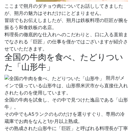
ここまで朔月のダチョウ肉についてお話ししてきました
が、朔月の魅力はそれだけにとどまりません。
冒頭でもお伝えしましたが、朔月は鉄板料理の巨匠が腕を
振るう和食鉄板の名店。
料理長の徹底的な仕入れへのこだわりと、口に入る直前ま
でなされる「巨匠」の仕事を僅かではございますが紹介さ
せていただきます。
全国の牛肉を食べ、たどりつい
た「山形牛」
朔月がメ
インで扱っている山形牛は、山形県米沢市から直接仕入れ
されたものを使用しています。
全国の牛肉を試食し、その中で見つけた逸品である「山形
牛」。
その中でもA5ランクのものだけを選りすぐり、専用の冷
蔵庫でお肉をなんと1か月以上熟成。
その熟成された山形牛に「巨匠」と呼ばれる料理長が丁寧