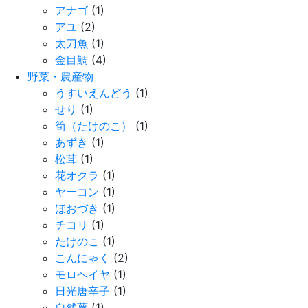
アナゴ
(1)
アユ
(2)
太刀魚
(1)
金目鯛
(4)
野菜・農産物
うすいえんどう
(1)
せり
(1)
筍（たけのこ）
(1)
あずき
(1)
松茸
(1)
花オクラ
(1)
ヤーコン
(1)
ほおづき
(1)
チコリ
(1)
たけのこ
(1)
こんにゃく
(2)
モロヘイヤ
(1)
日光唐辛子
(1)
自然薯
(1)