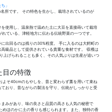
たち」
の名所です。 その特色を生かし、栽培されているのが
けを使用し、温泉熱で温めた土に大豆を直接蒔いて栽培
継がれている、津軽地方に伝わる伝統野菜の一つです。
外に出回るのは残りの30%程度。 手に入るのは大鰐町の
高級品として提供されている貴重な食材です。 収穫は
取り上げられることも多く、その人気ぶりは生産が追いつ
た目の特徴
およそ40cmのもやしを、昔と変わらず藁を用いて束ね
れており、昔ながらの製法を守り、伝統がしっかりと受
うまみがあり、味の良さと品質の高さも人気の秘密で
ためほのかに土の香りも感じられます。また、独特の香