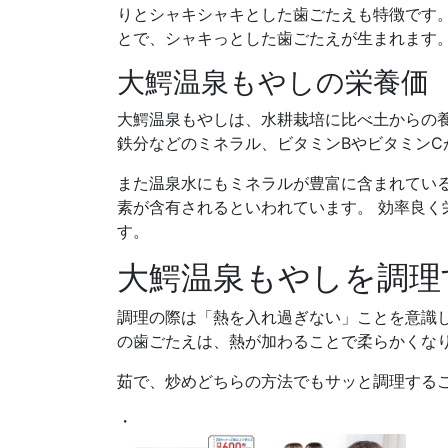
りとシャキシャキとした歯ごたえも特徴です。
とで、シャキっとした歯ごたえが生まれます
大鰐温泉もやしの栄養価
大鰐温泉もやしは、水耕栽培に比べ土からの養
鉄分などのミネラル、ビタミンBやビタミンC
また温泉水にもミネラルが豊富に含まれてい
素が含有されるといわれています。 効率良く
す。
大鰐温泉もやしを調理
調理の際は「熱を入れ過ぎない」ことを意識
の歯ごたえは、熱が加わることで柔らかくな
茹で、炒めどちらの方法でもサッと調理する
・