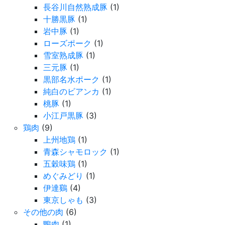
長谷川自然熟成豚
(1)
十勝黒豚
(1)
岩中豚
(1)
ローズポーク
(1)
雪室熟成豚
(1)
三元豚
(1)
黒部名水ポーク
(1)
純白のビアンカ
(1)
桃豚
(1)
小江戸黒豚
(3)
鶏肉
(9)
上州地鶏
(1)
青森シャモロック
(1)
五穀味鶏
(1)
めぐみどり
(1)
伊達鷄
(4)
東京しゃも
(3)
その他の肉
(6)
鴨肉
(1)