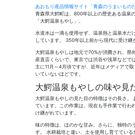
あおもり産品情報サイト「青森のうまいもの
青森県大鰐町は、800年以上の歴史ある温泉
「大鰐温泉もやし」。
水道水は一滴も使用せず、温泉熱と温泉水だ
しています。 350年以上前から現代に受け
大鰐温泉もやしは地元で70%が消費され、県
産直店くらいで、東京では渋谷や浅草などでは
主に11月～4月頃ですが、近年はメディアで
いていないほどです。
大鰐温泉もやしの味や見
大鰐温泉もやしの見た目の特徴はその長さ。 
ています。この作業は、現在も手作業で行わ
け継がれています。
味の特徴は、ほのかな甘み。さらに、独特の
す。 水耕栽培と違い、土を使用し育てている