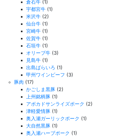
倉石牛
(1)
宇都宮牛
(1)
米沢牛
(2)
仙台牛
(1)
宮崎牛
(1)
佐賀牛
(1)
石垣牛
(1)
オリーブ牛
(3)
見島牛
(1)
出島ばらいろ
(1)
甲州ワインビーフ
(3)
豚肉
(17)
かごしま黒豚
(2)
上州銘柄豚
(1)
アボカドサンライズポーク
(2)
津軽愛情豚
(1)
奥入瀬ガーリックポーク
(1)
大自然黒豚
(1)
奥入瀬ハーブポーク
(1)