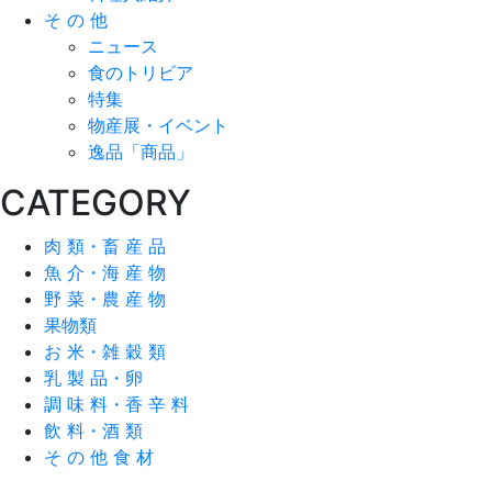
そ の 他
ニュース
食のトリビア
特集
物産展・イベント
逸品「商品」
CATEGORY
肉 類・畜 産 品
魚 介・海 産 物
野 菜・農 産 物
果物類
お 米・雑 穀 類
乳 製 品・卵
調 味 料・香 辛 料
飲 料・酒 類
そ の 他 食 材