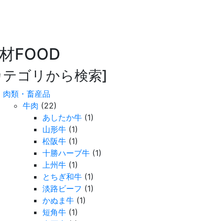
材
FOOD
カテゴリから検索]
肉類・畜産品
牛肉
(22)
あしたか牛
(1)
山形牛
(1)
松阪牛
(1)
十勝ハーブ牛
(1)
上州牛
(1)
とちぎ和牛
(1)
淡路ビーフ
(1)
かぬま牛
(1)
短角牛
(1)