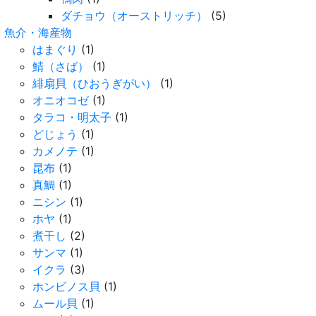
ダチョウ（オーストリッチ）
(5)
魚介・海産物
はまぐり
(1)
鯖（さば）
(1)
緋扇貝（ひおうぎがい）
(1)
オニオコゼ
(1)
タラコ・明太子
(1)
どじょう
(1)
カメノテ
(1)
昆布
(1)
真鯛
(1)
ニシン
(1)
ホヤ
(1)
煮干し
(2)
サンマ
(1)
イクラ
(3)
ホンビノス貝
(1)
ムール貝
(1)