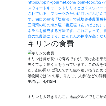
https://ippin-gourmet.com/ippin-food/5277
スウィートキャロットリリィとは？スウィー
されている、フルーツみたいに甘いにんじん
す。独自の農法「塩農法」で栽培鈴盛農園独
三河湾の幻の海水塩「饗庭塩（あいばじお）
ネラルを補充する方法です。これによって、
自の塩農法により、にんじんの糖度が高くなりま
キリンの食費
キリンは首が長いで有名ですが、実はある部分
黒くてよく動く舌をもっています。この舌を
た、顔の周りに飛んできた虫を追い払うため
動物園では“木の葉、りんご、人参”などの飼
平均は、4,415円
キリンも大好きりんご。逸品グルメでもご紹