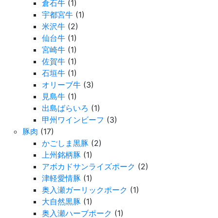
倉石牛
(1)
宇都宮牛
(1)
米沢牛
(2)
仙台牛
(1)
宮崎牛
(1)
佐賀牛
(1)
石垣牛
(1)
オリーブ牛
(3)
見島牛
(1)
出島ばらいろ
(1)
甲州ワインビーフ
(3)
豚肉
(17)
かごしま黒豚
(2)
上州銘柄豚
(1)
アボカドサンライズポーク
(2)
津軽愛情豚
(1)
奥入瀬ガーリックポーク
(1)
大自然黒豚
(1)
奥入瀬ハーブポーク
(1)