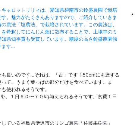
トキャロットリリィは、愛知県碧南市の鈴盛農園で栽培
です。魅力がたくさんありますので、ご紹介していきま
特の農法「塩農法」で栽培されています。この農法は、
」を希釈してにんじん畑に散布することで、土壌中のミ
愛知県知事賞も受賞しています。糖度の高さ鈴盛農園独
す...
も長いのです…それは、「舌」です！50cmにも達する
使って、うまく葉っぱの部分だけを食べています。ま
にも使われるそうです。
料を、１日６０〜７０kg与えられるそうです。食費１日
介している福島県伊達市のリンゴ農園「佐藤果樹園」