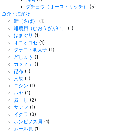
ダチョウ（オーストリッチ）
(5)
魚介・海産物
鯖（さば）
(1)
緋扇貝（ひおうぎがい）
(1)
はまぐり
(1)
オニオコゼ
(1)
タラコ・明太子
(1)
どじょう
(1)
カメノテ
(1)
昆布
(1)
真鯛
(1)
ニシン
(1)
ホヤ
(1)
煮干し
(2)
サンマ
(1)
イクラ
(3)
ホンビノス貝
(1)
ムール貝
(1)