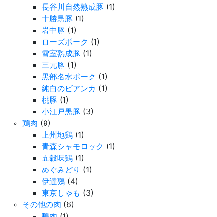
長谷川自然熟成豚
(1)
十勝黒豚
(1)
岩中豚
(1)
ローズポーク
(1)
雪室熟成豚
(1)
三元豚
(1)
黒部名水ポーク
(1)
純白のビアンカ
(1)
桃豚
(1)
小江戸黒豚
(3)
鶏肉
(9)
上州地鶏
(1)
青森シャモロック
(1)
五穀味鶏
(1)
めぐみどり
(1)
伊達鷄
(4)
東京しゃも
(3)
その他の肉
(6)
鴨肉
(1)