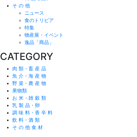
そ の 他
ニュース
食のトリビア
特集
物産展・イベント
逸品「商品」
CATEGORY
肉 類・畜 産 品
魚 介・海 産 物
野 菜・農 産 物
果物類
お 米・雑 穀 類
乳 製 品・卵
調 味 料・香 辛 料
飲 料・酒 類
そ の 他 食 材