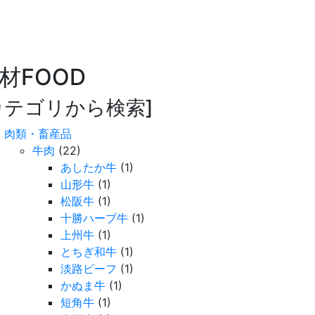
材
FOOD
カテゴリから検索]
肉類・畜産品
牛肉
(22)
あしたか牛
(1)
山形牛
(1)
松阪牛
(1)
十勝ハーブ牛
(1)
上州牛
(1)
とちぎ和牛
(1)
淡路ビーフ
(1)
かぬま牛
(1)
短角牛
(1)