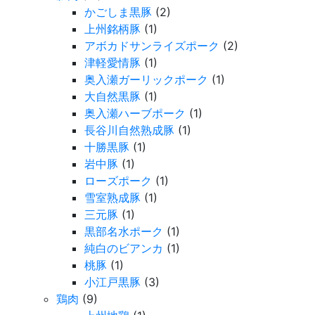
かごしま黒豚
(2)
上州銘柄豚
(1)
アボカドサンライズポーク
(2)
津軽愛情豚
(1)
奥入瀬ガーリックポーク
(1)
大自然黒豚
(1)
奥入瀬ハーブポーク
(1)
長谷川自然熟成豚
(1)
十勝黒豚
(1)
岩中豚
(1)
ローズポーク
(1)
雪室熟成豚
(1)
三元豚
(1)
黒部名水ポーク
(1)
純白のビアンカ
(1)
桃豚
(1)
小江戸黒豚
(3)
鶏肉
(9)