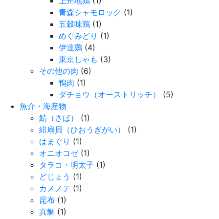
上州地鶏
(1)
青森シャモロック
(1)
五穀味鶏
(1)
めぐみどり
(1)
伊達鷄
(4)
東京しゃも
(3)
その他の肉
(6)
鴨肉
(1)
ダチョウ（オーストリッチ）
(5)
魚介・海産物
鯖（さば）
(1)
緋扇貝（ひおうぎがい）
(1)
はまぐり
(1)
オニオコゼ
(1)
タラコ・明太子
(1)
どじょう
(1)
カメノテ
(1)
昆布
(1)
真鯛
(1)