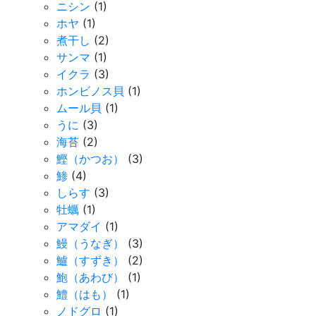
ニシン
(1)
ホヤ
(1)
煮干し
(2)
サンマ
(1)
イクラ
(3)
ホンビノス貝
(1)
ムール貝
(1)
うに
(3)
海苔
(2)
鰹（かつお）
(3)
鯵
(4)
しらす
(3)
牡蠣
(1)
アマダイ
(1)
鰻（うなぎ）
(3)
鱸（すずき）
(2)
鮑（あわび）
(1)
鱧（はも）
(1)
ノドグロ
(1)