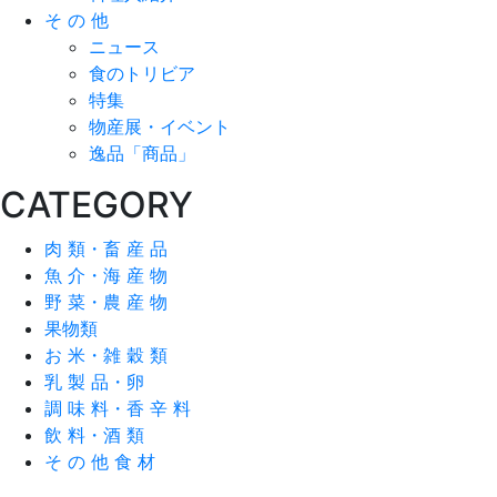
そ の 他
ニュース
食のトリビア
特集
物産展・イベント
逸品「商品」
CATEGORY
肉 類・畜 産 品
魚 介・海 産 物
野 菜・農 産 物
果物類
お 米・雑 穀 類
乳 製 品・卵
調 味 料・香 辛 料
飲 料・酒 類
そ の 他 食 材