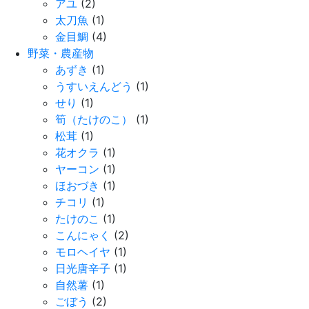
アユ
(2)
太刀魚
(1)
金目鯛
(4)
野菜・農産物
あずき
(1)
うすいえんどう
(1)
せり
(1)
筍（たけのこ）
(1)
松茸
(1)
花オクラ
(1)
ヤーコン
(1)
ほおづき
(1)
チコリ
(1)
たけのこ
(1)
こんにゃく
(2)
モロヘイヤ
(1)
日光唐辛子
(1)
自然薯
(1)
ごぼう
(2)