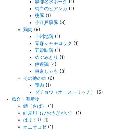
黒部名水ポーク
(1)
純白のビアンカ
(1)
桃豚
(1)
小江戸黒豚
(3)
鶏肉
(9)
上州地鶏
(1)
青森シャモロック
(1)
五穀味鶏
(1)
めぐみどり
(1)
伊達鷄
(4)
東京しゃも
(3)
その他の肉
(6)
鴨肉
(1)
ダチョウ（オーストリッチ）
(5)
魚介・海産物
鯖（さば）
(1)
緋扇貝（ひおうぎがい）
(1)
はまぐり
(1)
オニオコゼ
(1)