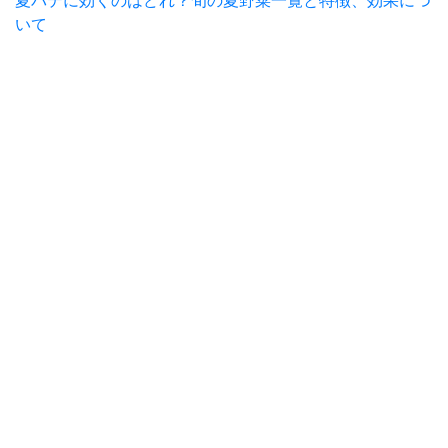
夏バテに効くのはどれ？旬の夏野菜一覧と特徴、効果につ
いて