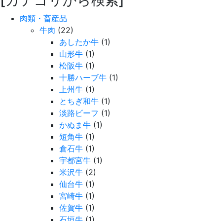
[カテゴリから検索]
肉類・畜産品
牛肉
(22)
あしたか牛
(1)
山形牛
(1)
松阪牛
(1)
十勝ハーブ牛
(1)
上州牛
(1)
とちぎ和牛
(1)
淡路ビーフ
(1)
かぬま牛
(1)
短角牛
(1)
倉石牛
(1)
宇都宮牛
(1)
米沢牛
(2)
仙台牛
(1)
宮崎牛
(1)
佐賀牛
(1)
石垣牛
(1)