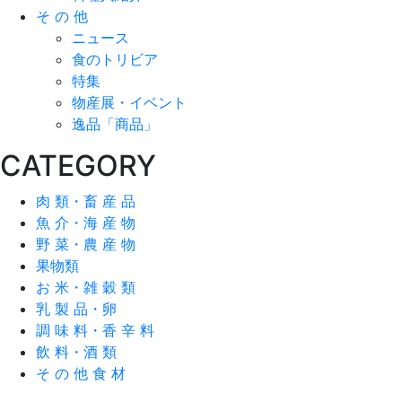
そ の 他
ニュース
食のトリビア
特集
物産展・イベント
逸品「商品」
CATEGORY
肉 類・畜 産 品
魚 介・海 産 物
野 菜・農 産 物
果物類
お 米・雑 穀 類
乳 製 品・卵
調 味 料・香 辛 料
飲 料・酒 類
そ の 他 食 材