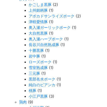
かごしま黒豚
(2)
上州銘柄豚
(1)
アボカドサンライズポーク
(2)
津軽愛情豚
(1)
奥入瀬ガーリックポーク
(1)
大自然黒豚
(1)
奥入瀬ハーブポーク
(1)
長谷川自然熟成豚
(1)
十勝黒豚
(1)
岩中豚
(1)
ローズポーク
(1)
雪室熟成豚
(1)
三元豚
(1)
黒部名水ポーク
(1)
純白のビアンカ
(1)
桃豚
(1)
小江戸黒豚
(3)
鶏肉
(9)