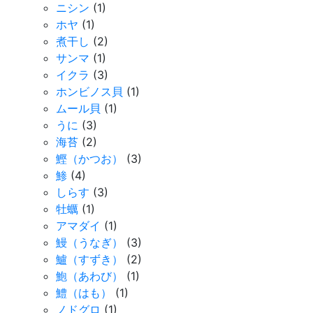
ニシン
(1)
ホヤ
(1)
煮干し
(2)
サンマ
(1)
イクラ
(3)
ホンビノス貝
(1)
ムール貝
(1)
うに
(3)
海苔
(2)
鰹（かつお）
(3)
鯵
(4)
しらす
(3)
牡蠣
(1)
アマダイ
(1)
鰻（うなぎ）
(3)
鱸（すずき）
(2)
鮑（あわび）
(1)
鱧（はも）
(1)
ノドグロ
(1)