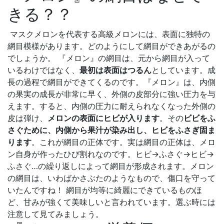
きる？？
マスクメロンを代表する高級メロンには、表面に独特の
網目模様があります。どのようにして網目ができあがるの
でしょうか。 『メロン』の網目は、元から網目が入って
いるわけではなく、
最初は表面はつるん
としています。成
長の過程で網目ができてくるのです。『メロン』は、内側
の果実の成長が非常に早く、外側の皮部分に強い圧力を与
えます。すると、内側の圧力に耐えられなくなった外側の
皮は弾け、
メロンの表面にヒビが入ります
。その
ビビをふ
さぐために、内側から果汁が染み出し、ヒビをふさぎ固ま
ります
。これが網目の正体です。実は網目の正体は、メロ
ン自身が作ったひび割れなのです。ヒビ→ふさぐ→ヒビ→
ふさぐ…の繰り返しによって網目が形成されます。メロン
の網目は、いわばかさぶたのようなもので、傷口を守って
いたんですね！ 網目が均等に綺麗にできているものほ
ど、甘みが強くて美味しいと言われています。選ぶ時には
注意して見てみましょう。