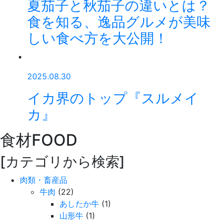
夏茄子と秋茄子の違いとは？
食を知る、逸品グルメが美味
しい食べ方を大公開！
2025.08.30
イカ界のトップ『スルメイ
カ』
食材
FOOD
[カテゴリから検索]
肉類・畜産品
牛肉
(22)
あしたか牛
(1)
山形牛
(1)