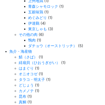
上州地鶏
(1)
青森シャモロック
(1)
五穀味鶏
(1)
めぐみどり
(1)
伊達鷄
(4)
東京しゃも
(3)
その他の肉
(6)
鴨肉
(1)
ダチョウ（オーストリッチ）
(5)
魚介・海産物
鯖（さば）
(1)
緋扇貝（ひおうぎがい）
(1)
はまぐり
(1)
オニオコゼ
(1)
タラコ・明太子
(1)
どじょう
(1)
カメノテ
(1)
昆布
(1)
真鯛
(1)