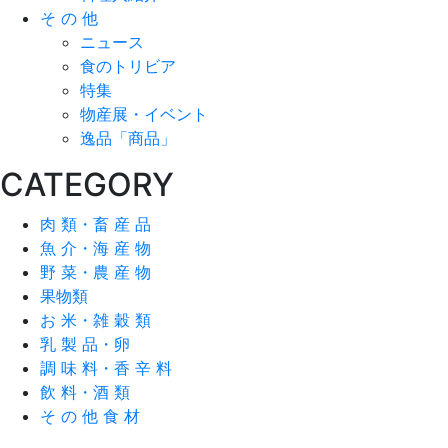
そ の 他
ニュース
食のトリビア
特集
物産展・イベント
逸品「商品」
CATEGORY
肉 類・畜 産 品
魚 介・海 産 物
野 菜・農 産 物
果物類
お 米・雑 穀 類
乳 製 品・卵
調 味 料・香 辛 料
飲 料・酒 類
そ の 他 食 材