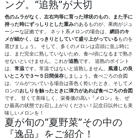
ング。“追熟”が大切
色のムラがなく、左右均等に育った球状のもの、また手に
持った時にずっしりとした重み
のあるものが、果肉がジュ
ーシーな証拠です。 ネット系メロンの場合は、
網目のキ
メが細かく、はっきりとしていて盛り上がっている
ものを
選びましょう。 そして、多くのメロンは店頭に並ぶ時に
は、まだ完全に熟していないため、食べ頃になるまで熟さ
せないといけません。これが
追熟
です。 追熟のポイント
は、
常温
です。常温ではないと追熟しません。
風通しの良
いところで３〜５日間保存
しましょう。食べごろの合図
は、ツルがついている場合は茶色く乾いたとき、そしてメ
ロンの
おしりを触ったときに弾力があれば食べごろの合図
です。 甘くて美味しく、栄養価の高い『メロン』を、ぜ
ひ最高の状態でお召し上がりください！記念日以外にも美
味しいメロンを！
夏が旬の“夏野菜”その中の
『逸品』をご紹介！