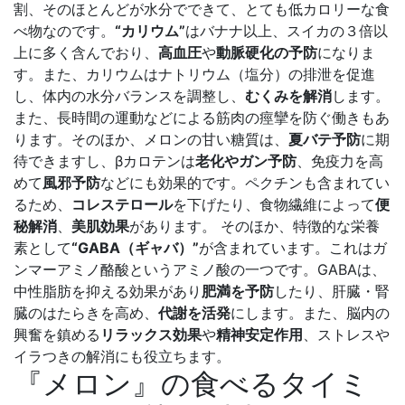
割、そのほとんどが水分でできて、とても低カロリーな食
べ物なのです。
“カリウム”
はバナナ以上、スイカの３倍以
上に多く含んでおり、
高血圧
や
動脈硬化の予防
になりま
す。また、カリウムはナトリウム（塩分）の排泄を促進
し、体内の水分バランスを調整し、
むくみを解消
します。
また、長時間の運動などによる筋肉の痙攣を防ぐ働きもあ
ります。そのほか、メロンの甘い糖質は、
夏バテ予防
に期
待できますし、βカロテンは
老化やガン予防
、免疫力を高
めて
風邪予防
などにも効果的です。ペクチンも含まれてい
るため、
コレステロール
を下げたり、食物繊維によって
便
秘解消
、
美肌効果
があります。 そのほか、特徴的な栄養
素として
“GABA（ギャバ）”
が含まれています。これはガ
ンマーアミノ酪酸というアミノ酸の一つです。GABAは、
中性脂肪を抑える効果があり
肥満を予防
したり、肝臓・腎
臓のはたらきを高め、
代謝を活発
にします。また、脳内の
興奮を鎮める
リラックス効果
や
精神安定作用
、ストレスや
イラつきの解消にも役立ちます。
『メロン』の食べるタイミ