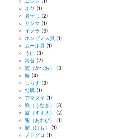
ニシン
(1)
ホヤ
(1)
煮干し
(2)
サンマ
(1)
イクラ
(3)
ホンビノス貝
(1)
ムール貝
(1)
うに
(3)
海苔
(2)
鰹（かつお）
(3)
鯵
(4)
しらす
(3)
牡蠣
(1)
アマダイ
(1)
鰻（うなぎ）
(3)
鱸（すずき）
(2)
鮑（あわび）
(1)
鱧（はも）
(1)
ノドグロ
(1)