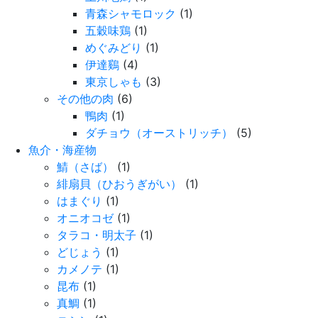
青森シャモロック
(1)
五穀味鶏
(1)
めぐみどり
(1)
伊達鷄
(4)
東京しゃも
(3)
その他の肉
(6)
鴨肉
(1)
ダチョウ（オーストリッチ）
(5)
魚介・海産物
鯖（さば）
(1)
緋扇貝（ひおうぎがい）
(1)
はまぐり
(1)
オニオコゼ
(1)
タラコ・明太子
(1)
どじょう
(1)
カメノテ
(1)
昆布
(1)
真鯛
(1)