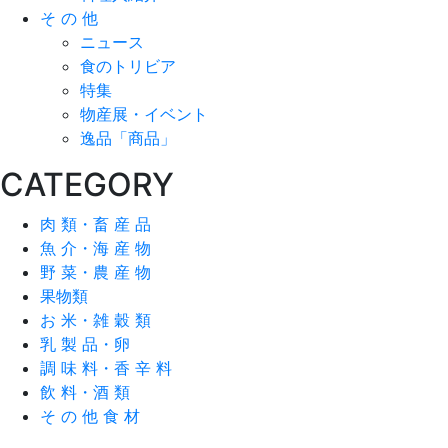
そ の 他
ニュース
食のトリビア
特集
物産展・イベント
逸品「商品」
CATEGORY
肉 類・畜 産 品
魚 介・海 産 物
野 菜・農 産 物
果物類
お 米・雑 穀 類
乳 製 品・卵
調 味 料・香 辛 料
飲 料・酒 類
そ の 他 食 材