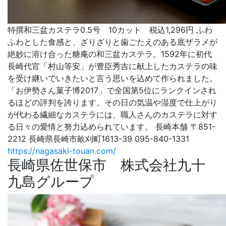
特撰和三盆カステラ0.5号 10カット 税込1,296円 ふわ
ふわとした食感と、ざりざりと歯ごたえのある底ザラメが
絶妙に溶け合った糖庵の和三盆カステラ。1592年に初代
長崎代官「村山等安」が豊臣秀吉に献上したカステラの味
を受け継いでいきたいと言う思いを込めて作られました。
「お伊勢さん菓子博2017」で全国第5位にランクインされ
るほどの評判を誇ります。その日の気温や湿度で仕上がり
が代わる繊細なカステラには、職人さんのカステラに対す
る日々の愛情と努力込められています。 長崎本舗 〒851-
2212 長崎県長崎市畝刈町1613-39 095-840-1331
https://nagasaki-touan.com/
長崎県佐世保市 株式会社九十
九島グループ