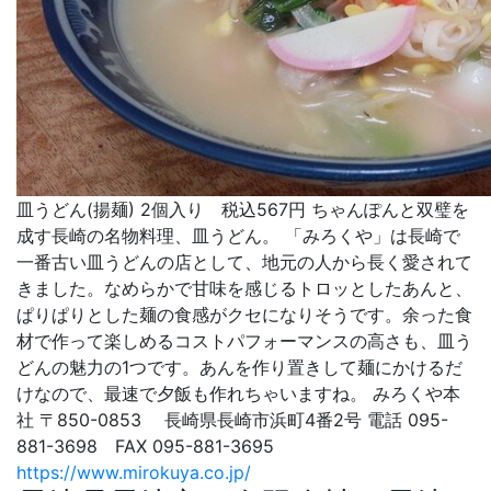
皿うどん(揚麺) 2個入り 税込567円 ちゃんぽんと双璧を
成す長崎の名物料理、皿うどん。 「みろくや」は長崎で
一番古い皿うどんの店として、地元の人から長く愛されて
きました。なめらかで甘味を感じるトロッとしたあんと、
ぱりぱりとした麺の食感がクセになりそうです。余った食
材で作って楽しめるコストパフォーマンスの高さも、皿う
どんの魅力の1つです。あんを作り置きして麺にかけるだ
けなので、最速で夕飯も作れちゃいますね。 みろくや本
社 〒850-0853 長崎県長崎市浜町4番2号 電話 095-
881-3698 FAX 095-881-3695
https://www.mirokuya.co.jp/