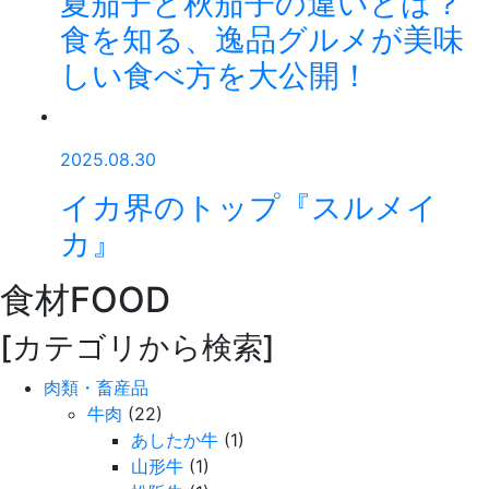
夏茄子と秋茄子の違いとは？
食を知る、逸品グルメが美味
しい食べ方を大公開！
2025.08.30
イカ界のトップ『スルメイ
カ』
食材
FOOD
[カテゴリから検索]
肉類・畜産品
牛肉
(22)
あしたか牛
(1)
山形牛
(1)