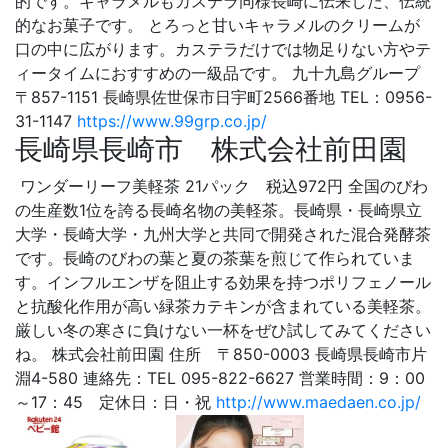
的です。キャラメルもカステラ同様長崎に伝来した、伝統
的なお菓子です。 とろっと甘いキャラメルのクリームが
口の中に広がります。カステラだけでは物足りない方やテ
ィータイムにおすすめの一級品です。 九十九島グループ
〒857-1151 長崎県佐世保市日宇町2566番地 TEL：0956-
31-1147
https://www.99grp.co.jp/
長崎県長崎市 株式会社前田園
ワンダーリーフ美軽茶 21パック 税込972円 全国のびわ
の生産数1位を誇る長崎名物の美軽茶。長崎県・長崎県立
大学・長崎大学・九州大学と共同で開発された混合発酵茶
です。長崎のびわの葉と夏の茶葉を煎じて作られていま
す。インフルエンザを阻止する効果を持つポリフェノール
と抗酸化作用が高い緑茶カテキンが含まれている美軽茶。
厳しい冬の寒さに負けない一杯をぜひ試してみてください
ね。 株式会社前田園 住所 〒850-0003 長崎県長崎市片
淵4-580 連絡先：TEL 095-822-6627 営業時間：9：00
～17：45 定休日：日・祝
http://www.maedaen.co.jp/