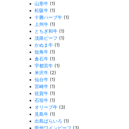
山形牛
(1)
松阪牛
(1)
十勝ハーブ牛
(1)
上州牛
(1)
とちぎ和牛
(1)
淡路ビーフ
(1)
かぬま牛
(1)
短角牛
(1)
倉石牛
(1)
宇都宮牛
(1)
米沢牛
(2)
仙台牛
(1)
宮崎牛
(1)
佐賀牛
(1)
石垣牛
(1)
オリーブ牛
(3)
見島牛
(1)
出島ばらいろ
(1)
甲州ワインビーフ
(3)