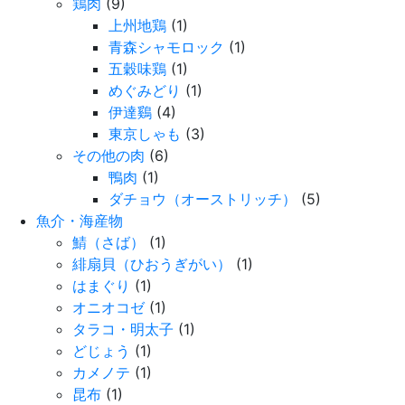
鶏肉
(9)
上州地鶏
(1)
青森シャモロック
(1)
五穀味鶏
(1)
めぐみどり
(1)
伊達鷄
(4)
東京しゃも
(3)
その他の肉
(6)
鴨肉
(1)
ダチョウ（オーストリッチ）
(5)
魚介・海産物
鯖（さば）
(1)
緋扇貝（ひおうぎがい）
(1)
はまぐり
(1)
オニオコゼ
(1)
タラコ・明太子
(1)
どじょう
(1)
カメノテ
(1)
昆布
(1)