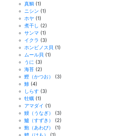
真鯛
(1)
ニシン
(1)
ホヤ
(1)
煮干し
(2)
サンマ
(1)
イクラ
(3)
ホンビノス貝
(1)
ムール貝
(1)
うに
(3)
海苔
(2)
鰹（かつお）
(3)
鯵
(4)
しらす
(3)
牡蠣
(1)
アマダイ
(1)
鰻（うなぎ）
(3)
鱸（すずき）
(2)
鮑（あわび）
(1)
鱧（はも）
(1)