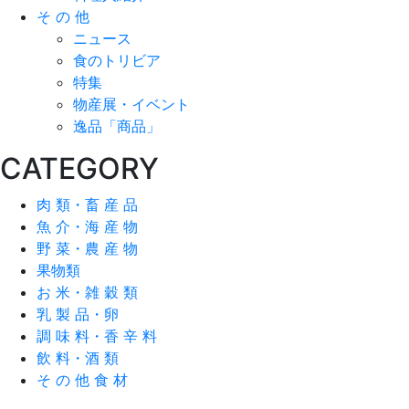
そ の 他
ニュース
食のトリビア
特集
物産展・イベント
逸品「商品」
CATEGORY
肉 類・畜 産 品
魚 介・海 産 物
野 菜・農 産 物
果物類
お 米・雑 穀 類
乳 製 品・卵
調 味 料・香 辛 料
飲 料・酒 類
そ の 他 食 材