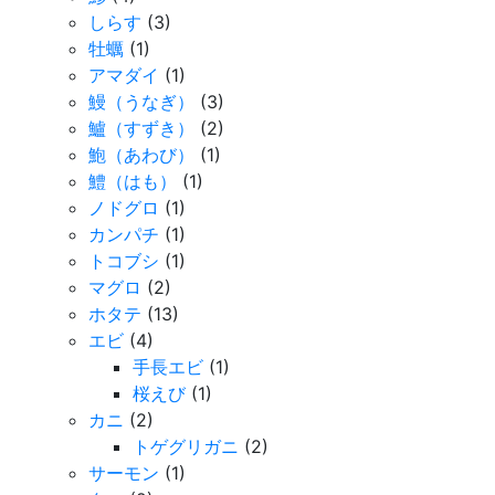
しらす
(3)
牡蠣
(1)
アマダイ
(1)
鰻（うなぎ）
(3)
鱸（すずき）
(2)
鮑（あわび）
(1)
鱧（はも）
(1)
ノドグロ
(1)
カンパチ
(1)
トコブシ
(1)
マグロ
(2)
ホタテ
(13)
エビ
(4)
手長エビ
(1)
桜えび
(1)
カニ
(2)
トゲグリガニ
(2)
サーモン
(1)