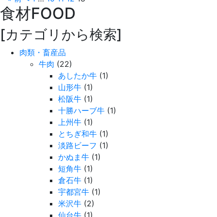
食材
FOOD
[カテゴリから検索]
肉類・畜産品
牛肉
(22)
あしたか牛
(1)
山形牛
(1)
松阪牛
(1)
十勝ハーブ牛
(1)
上州牛
(1)
とちぎ和牛
(1)
淡路ビーフ
(1)
かぬま牛
(1)
短角牛
(1)
倉石牛
(1)
宇都宮牛
(1)
米沢牛
(2)
仙台牛
(1)