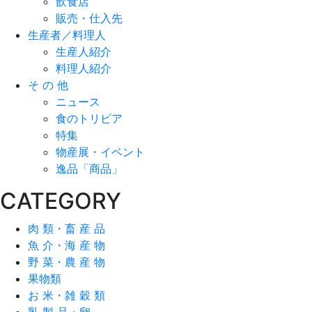
飲食店
販売・仕入先
生産者／料理人
生産人紹介
料理人紹介
そ の 他
ニュース
食のトリビア
特集
物産展・イベント
逸品「商品」
CATEGORY
肉 類・畜 産 品
魚 介・海 産 物
野 菜・農 産 物
果物類
お 米・雑 穀 類
乳 製 品・卵