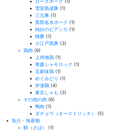
ローズポーク
(1)
雪室熟成豚
(1)
三元豚
(1)
黒部名水ポーク
(1)
純白のビアンカ
(1)
桃豚
(1)
小江戸黒豚
(3)
鶏肉
(9)
上州地鶏
(1)
青森シャモロック
(1)
五穀味鶏
(1)
めぐみどり
(1)
伊達鷄
(4)
東京しゃも
(3)
その他の肉
(6)
鴨肉
(1)
ダチョウ（オーストリッチ）
(5)
魚介・海産物
鯖（さば）
(1)