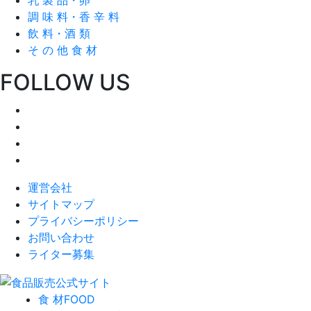
調 味 料・香 辛 料
飲 料・酒 類
そ の 他 食 材
FOLLOW US
運営会社
サイトマップ
プライバシーポリシー
お問い合わせ
ライター募集
食 材
FOOD