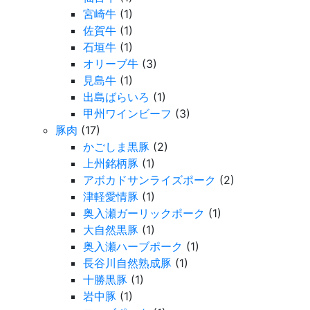
宮崎牛
(1)
佐賀牛
(1)
石垣牛
(1)
オリーブ牛
(3)
見島牛
(1)
出島ばらいろ
(1)
甲州ワインビーフ
(3)
豚肉
(17)
かごしま黒豚
(2)
上州銘柄豚
(1)
アボカドサンライズポーク
(2)
津軽愛情豚
(1)
奥入瀬ガーリックポーク
(1)
大自然黒豚
(1)
奥入瀬ハーブポーク
(1)
長谷川自然熟成豚
(1)
十勝黒豚
(1)
岩中豚
(1)