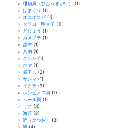
緋扇貝（ひおうぎがい）
(1)
はまぐり
(1)
オニオコゼ
(1)
タラコ・明太子
(1)
どじょう
(1)
カメノテ
(1)
昆布
(1)
真鯛
(1)
ニシン
(1)
ホヤ
(1)
煮干し
(2)
サンマ
(1)
イクラ
(3)
ホンビノス貝
(1)
ムール貝
(1)
うに
(3)
海苔
(2)
鰹（かつお）
(3)
鯵
(4)