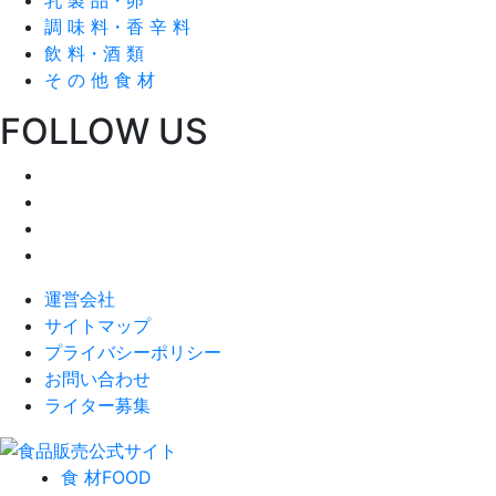
調 味 料・香 辛 料
飲 料・酒 類
そ の 他 食 材
FOLLOW US
運営会社
サイトマップ
プライバシーポリシー
お問い合わせ
ライター募集
食 材
FOOD