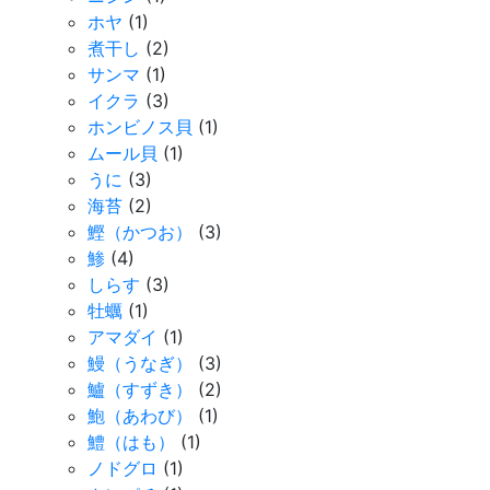
ホヤ
(1)
煮干し
(2)
サンマ
(1)
イクラ
(3)
ホンビノス貝
(1)
ムール貝
(1)
うに
(3)
海苔
(2)
鰹（かつお）
(3)
鯵
(4)
しらす
(3)
牡蠣
(1)
アマダイ
(1)
鰻（うなぎ）
(3)
鱸（すずき）
(2)
鮑（あわび）
(1)
鱧（はも）
(1)
ノドグロ
(1)