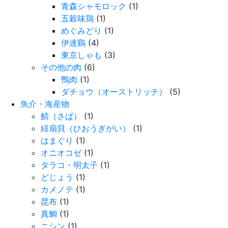
青森シャモロック
(1)
五穀味鶏
(1)
めぐみどり
(1)
伊達鷄
(4)
東京しゃも
(3)
その他の肉
(6)
鴨肉
(1)
ダチョウ（オーストリッチ）
(5)
魚介・海産物
鯖（さば）
(1)
緋扇貝（ひおうぎがい）
(1)
はまぐり
(1)
オニオコゼ
(1)
タラコ・明太子
(1)
どじょう
(1)
カメノテ
(1)
昆布
(1)
真鯛
(1)
ニシン
(1)