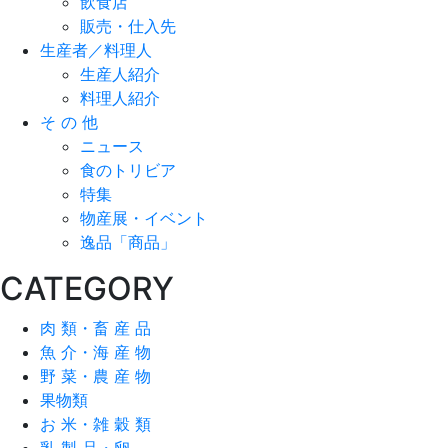
飲食店
販売・仕入先
生産者／料理人
生産人紹介
料理人紹介
そ の 他
ニュース
食のトリビア
特集
物産展・イベント
逸品「商品」
CATEGORY
肉 類・畜 産 品
魚 介・海 産 物
野 菜・農 産 物
果物類
お 米・雑 穀 類
乳 製 品・卵