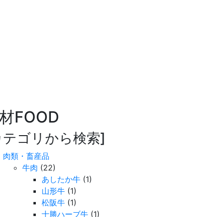
材
FOOD
カテゴリから検索]
肉類・畜産品
牛肉
(22)
あしたか牛
(1)
山形牛
(1)
松阪牛
(1)
十勝ハーブ牛
(1)