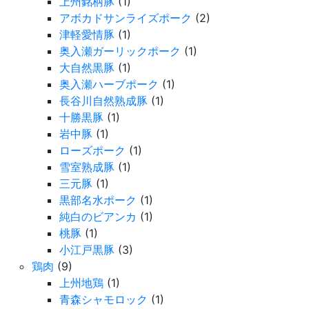
上州銘柄豚
(1)
アボカドサンライズポーク
(2)
津軽愛情豚
(1)
奥入瀬ガーリックポーク
(1)
大自然黒豚
(1)
奥入瀬ハーブポーク
(1)
長谷川自然熟成豚
(1)
十勝黒豚
(1)
岩中豚
(1)
ローズポーク
(1)
雪室熟成豚
(1)
三元豚
(1)
黒部名水ポーク
(1)
純白のビアンカ
(1)
桃豚
(1)
小江戸黒豚
(3)
鶏肉
(9)
上州地鶏
(1)
青森シャモロック
(1)