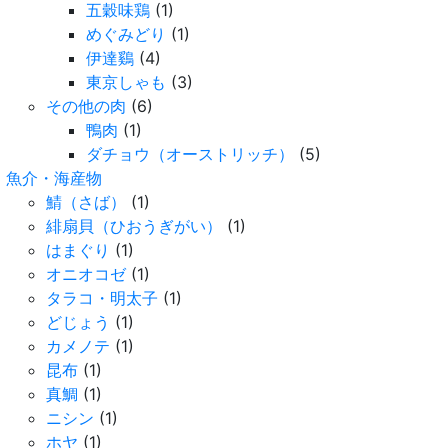
五穀味鶏
(1)
めぐみどり
(1)
伊達鷄
(4)
東京しゃも
(3)
その他の肉
(6)
鴨肉
(1)
ダチョウ（オーストリッチ）
(5)
魚介・海産物
鯖（さば）
(1)
緋扇貝（ひおうぎがい）
(1)
はまぐり
(1)
オニオコゼ
(1)
タラコ・明太子
(1)
どじょう
(1)
カメノテ
(1)
昆布
(1)
真鯛
(1)
ニシン
(1)
ホヤ
(1)