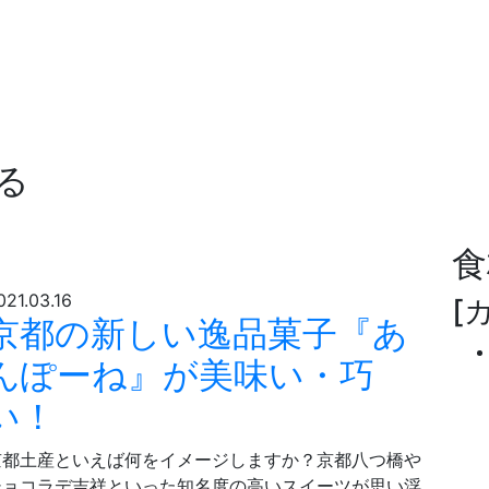
る
食
021.03.16
[
京都の新しい逸品菓子『あ
んぽーね』が美味い・巧
い！
京都土産といえば何をイメージしますか？京都八つ橋や
ショコラデ吉祥といった知名度の高いスイーツが思い浮