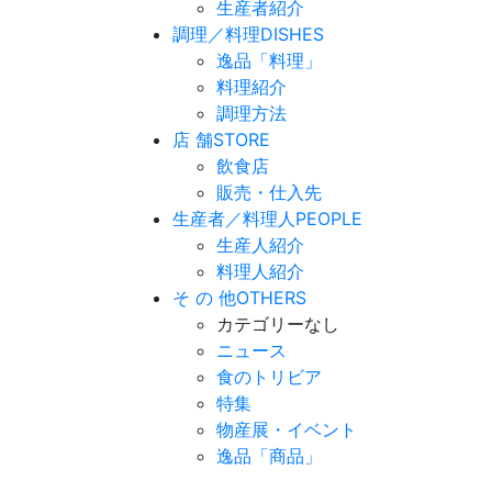
生産者紹介
調理／料理
DISHES
逸品「料理」
料理紹介
調理方法
店 舗
STORE
飲食店
販売・仕入先
生産者／料理人
PEOPLE
生産人紹介
料理人紹介
そ の 他
OTHERS
カテゴリーなし
ニュース
食のトリビア
特集
物産展・イベント
逸品「商品」