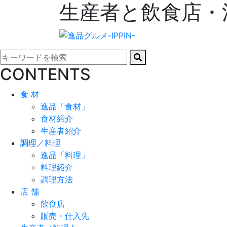
生産者と飲食店・
CONTENTS
食 材
逸品「食材」
食材紹介
生産者紹介
調理／料理
逸品「料理」
料理紹介
調理方法
店 舗
飲食店
販売・仕入先