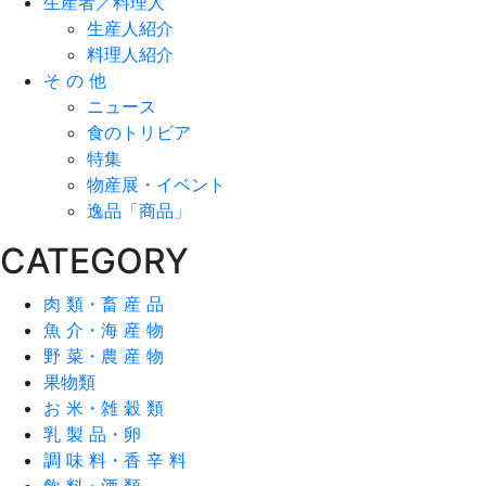
生産者／料理人
生産人紹介
料理人紹介
そ の 他
ニュース
食のトリビア
特集
物産展・イベント
逸品「商品」
CATEGORY
肉 類・畜 産 品
魚 介・海 産 物
野 菜・農 産 物
果物類
お 米・雑 穀 類
乳 製 品・卵
調 味 料・香 辛 料
飲 料・酒 類