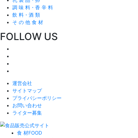
調 味 料・香 辛 料
飲 料・酒 類
そ の 他 食 材
FOLLOW US
運営会社
サイトマップ
プライバシーポリシー
お問い合わせ
ライター募集
食 材
FOOD