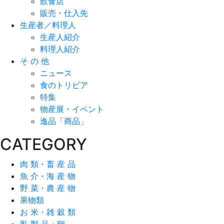
飲食店
販売・仕入先
生産者／料理人
生産人紹介
料理人紹介
そ の 他
ニュース
食のトリビア
特集
物産展・イベント
逸品「商品」
CATEGORY
肉 類・畜 産 品
魚 介・海 産 物
野 菜・農 産 物
果物類
お 米・雑 穀 類
乳 製 品・卵