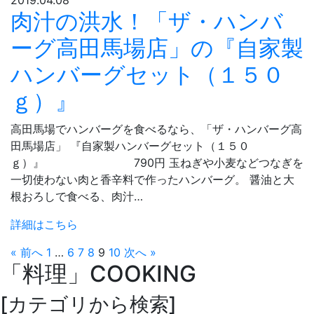
2019.04.08
肉汁の洪水！「ザ・ハンバ
ーグ高田馬場店」の『自家製
ハンバーグセット（１５０
ｇ）』
高田馬場でハンバーグを食べるなら、「ザ・ハンバーグ高
田馬場店」 『自家製ハンバーグセット（１５０
ｇ）』 790円 玉ねぎや小麦などつなぎを
一切使わない肉と香辛料で作ったハンバーグ。 醤油と大
根おろしで食べる、肉汁…
詳細はこちら
« 前へ
1
…
6
7
8
9
10
次へ »
「料理」
COOKING
[カテゴリから検索]