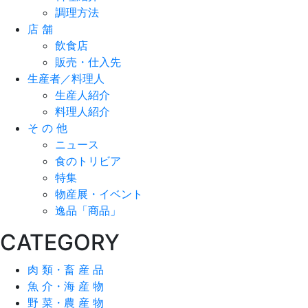
調理方法
店 舗
飲食店
販売・仕入先
生産者／料理人
生産人紹介
料理人紹介
そ の 他
ニュース
食のトリビア
特集
物産展・イベント
逸品「商品」
CATEGORY
肉 類・畜 産 品
魚 介・海 産 物
野 菜・農 産 物