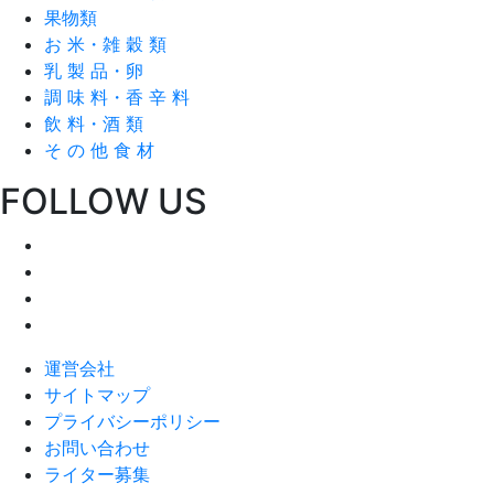
果物類
お 米・雑 穀 類
乳 製 品・卵
調 味 料・香 辛 料
飲 料・酒 類
そ の 他 食 材
FOLLOW US
運営会社
サイトマップ
プライバシーポリシー
お問い合わせ
ライター募集