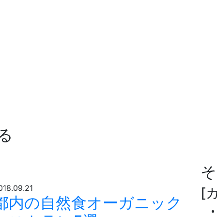
る
そ
018.09.21
[
都内の自然食オーガニック