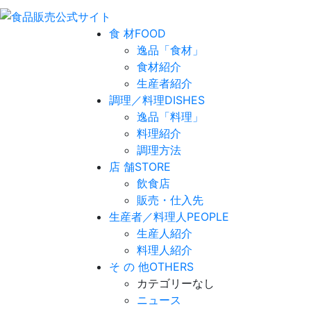
食 材
FOOD
逸品「食材」
食材紹介
生産者紹介
調理／料理
DISHES
逸品「料理」
料理紹介
調理方法
店 舗
STORE
飲食店
販売・仕入先
生産者／料理人
PEOPLE
生産人紹介
料理人紹介
そ の 他
OTHERS
カテゴリーなし
ニュース