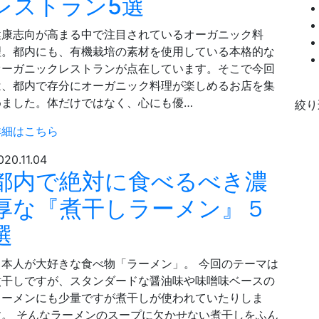
レストラン5選
健康志向が高まる中で注目されているオーガニック料
理。都内にも、有機栽培の素材を使用している本格的な
オーガニックレストランが点在しています。そこで今回
は、都内で存分にオーガニック料理が楽しめるお店を集
めました。体だけではなく、心にも優…
絞り
詳細はこちら
020.11.04
都内で絶対に食べるべき濃
厚な『煮干しラーメン』５
選
日本人が大好きな食べ物「ラーメン」。 今回のテーマは
煮干しですが、スタンダードな醤油味や味噌味ベースの
ラーメンにも少量ですが煮干しが使われていたりしま
す。 そんなラーメンのスープに欠かせない煮干しをふん