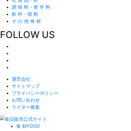
調 味 料・香 辛 料
飲 料・酒 類
そ の 他 食 材
FOLLOW US
運営会社
サイトマップ
プライバシーポリシー
お問い合わせ
ライター募集
食 材
FOOD