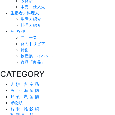
飲食店
販売・仕入先
生産者／料理人
生産人紹介
料理人紹介
そ の 他
ニュース
食のトリビア
特集
物産展・イベント
逸品「商品」
CATEGORY
肉 類・畜 産 品
魚 介・海 産 物
野 菜・農 産 物
果物類
お 米・雑 穀 類
乳 製 品・卵