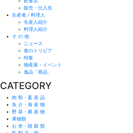
飲食店
販売・仕入先
生産者／料理人
生産人紹介
料理人紹介
そ の 他
ニュース
食のトリビア
特集
物産展・イベント
逸品「商品」
CATEGORY
肉 類・畜 産 品
魚 介・海 産 物
野 菜・農 産 物
果物類
お 米・雑 穀 類
乳 製 品・卵