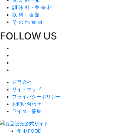
調 味 料・香 辛 料
飲 料・酒 類
そ の 他 食 材
FOLLOW US
運営会社
サイトマップ
プライバシーポリシー
お問い合わせ
ライター募集
食 材
FOOD