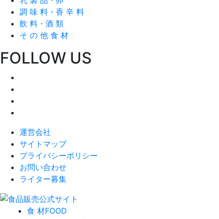
調 味 料・香 辛 料
飲 料・酒 類
そ の 他 食 材
FOLLOW US
運営会社
サイトマップ
プライバシーポリシー
お問い合わせ
ライター募集
食 材
FOOD