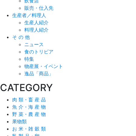
飲食店
販売・仕入先
生産者／料理人
生産人紹介
料理人紹介
そ の 他
ニュース
食のトリビア
特集
物産展・イベント
逸品「商品」
CATEGORY
肉 類・畜 産 品
魚 介・海 産 物
野 菜・農 産 物
果物類
お 米・雑 穀 類
乳 製 品・卵