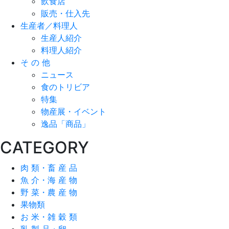
飲食店
販売・仕入先
生産者／料理人
生産人紹介
料理人紹介
そ の 他
ニュース
食のトリビア
特集
物産展・イベント
逸品「商品」
CATEGORY
肉 類・畜 産 品
魚 介・海 産 物
野 菜・農 産 物
果物類
お 米・雑 穀 類
乳 製 品・卵