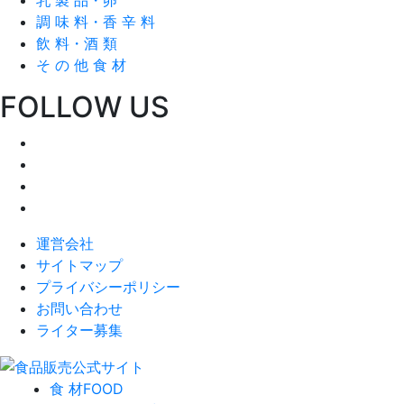
調 味 料・香 辛 料
飲 料・酒 類
そ の 他 食 材
FOLLOW US
運営会社
サイトマップ
プライバシーポリシー
お問い合わせ
ライター募集
食 材
FOOD