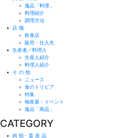
逸品「料理」
料理紹介
調理方法
店 舗
飲食店
販売・仕入先
生産者／料理人
生産人紹介
料理人紹介
そ の 他
ニュース
食のトリビア
特集
物産展・イベント
逸品「商品」
CATEGORY
肉 類・畜 産 品