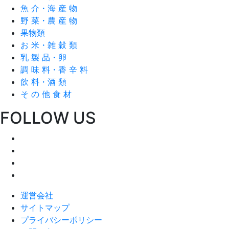
魚 介・海 産 物
野 菜・農 産 物
果物類
お 米・雑 穀 類
乳 製 品・卵
調 味 料・香 辛 料
飲 料・酒 類
そ の 他 食 材
FOLLOW US
運営会社
サイトマップ
プライバシーポリシー