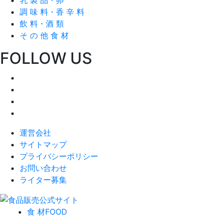
調 味 料・香 辛 料
飲 料・酒 類
そ の 他 食 材
FOLLOW US
運営会社
サイトマップ
プライバシーポリシー
お問い合わせ
ライター募集
食 材
FOOD