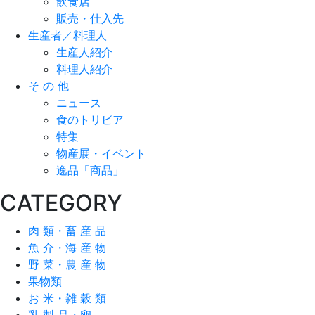
飲食店
販売・仕入先
生産者／料理人
生産人紹介
料理人紹介
そ の 他
ニュース
食のトリビア
特集
物産展・イベント
逸品「商品」
CATEGORY
肉 類・畜 産 品
魚 介・海 産 物
野 菜・農 産 物
果物類
お 米・雑 穀 類
乳 製 品・卵